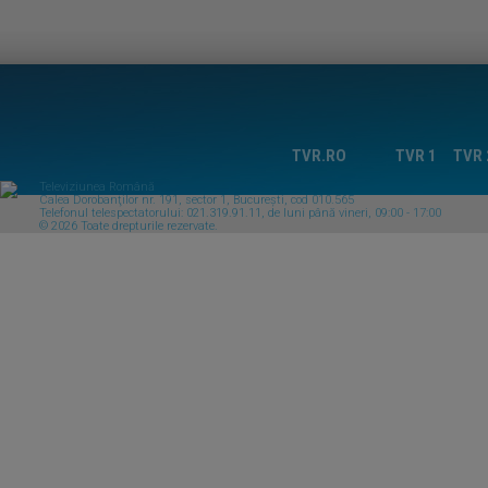
TVR.RO
TVR 1
TVR 
Televiziunea Română
Calea Dorobanţilor nr. 191, sector 1, Bucureşti, cod 010.565
Telefonul telespectatorului: 021.319.91.11, de luni până vineri, 09:00 - 17:00
© 2026 Toate drepturile rezervate.