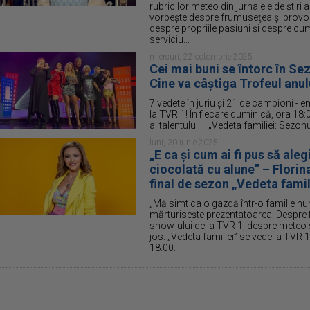
rubricilor meteo din jurnalele de ştiri
vorbeşte despre frumuseţea şi provocă
despre propriile pasiuni şi despre cum
serviciu...
miercuri, 22 octombrie 2025
Cei mai buni se întorc în Se
Cine va câştiga Trofeul anul
7 vedete în juriu și 21 de campioni - 
la TVR 1! În fiecare duminică, ora 1
al talentului – „Vedeta familiei: Sezon
luni, 30 iunie 2025
„E ca și cum ai fi pus să aleg
ciocolată cu alune” – Florin
final de sezon „Vedeta famil
„Mă simt ca o gazdă într-o familie nu
mărturiseşte prezentatoarea. Despre fi
show-ului de la TVR 1, despre meteo şi
jos. „Vedeta familiei” se vede la TVR 1
18.00.