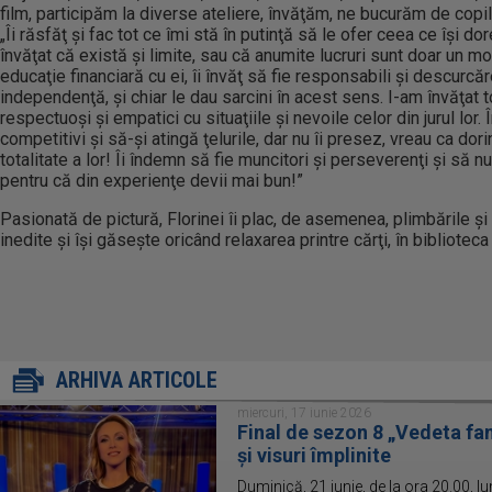
film, participăm la diverse ateliere, învăţăm, ne bucurăm de copil
„Îi răsfăţ şi fac tot ce îmi stă în putinţă să le ofer ceea ce îşi d
învăţat că există şi limite, sau că anumite lucruri sunt doar un mo
educaţie financiară cu ei, îi învăţ să fie responsabili şi descurcăre
independenţă, şi chiar le dau sarcini în acest sens. I-am învăţat 
respectuoşi şi empatici cu situaţiile şi nevoile celor din jurul lor.
competitivi şi să-şi atingă ţelurile, dar nu îi presez, vreau ca dori
totalitate a lor! Îi îndemn să fie muncitori şi perseverenţi şi să 
pentru că din experienţe devii mai bun!”
Pasionată de pictură, Florinei îi plac, de asemenea, plimbările şi
inedite şi îşi găseşte oricând relaxarea printre cărţi, în bibliotec
ARHIVA ARTICOLE
miercuri, 17 iunie 2026
Final de sezon 8 „Vedeta fam
și visuri împlinite
Duminică, 21 iunie, de la ora 20.00, l