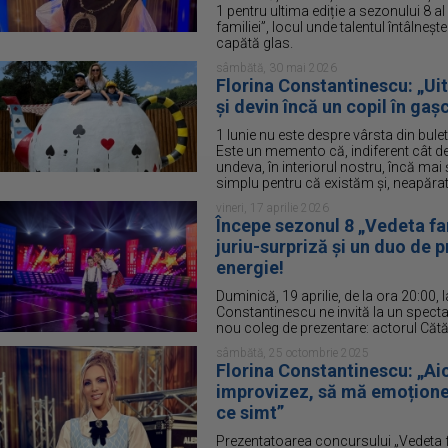
1 pentru ultima ediție a sezonului 8 
familiei”, locul unde talentul întâlnește
capătă glas.
sâmbătă, 30 mai 2026
Florina Constantinescu: „Ui
și devin încă un copil în gaș
1 Iunie nu este despre vârsta din buleti
Este un memento că, indiferent cât d
undeva, în interiorul nostru, încă ma
simplu pentru că existăm şi, neapărat,
vineri, 17 aprilie 2026
Începe sezonul 8 „Vedeta fam
juriu-surpriză și un duo de 
energie!
Duminică, 19 aprilie, de la ora 20:00, 
Constantinescu ne invită la un spectac
nou coleg de prezentare: actorul Căt
sâmbătă, 25 octombrie 2025
Florina Constantinescu: „Aic
improvizez, să mă emoționez
ce simt”
Prezentatoarea concursului „Vedeta fa