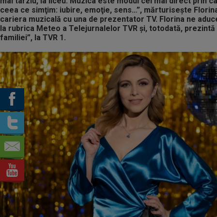
mai târziu, la liceu. Muzica este modul cel mai direct prin 
ceea ce simţim: iubire, emoţie, sens…”, mărturiseşte Florin
cariera muzicală cu una de prezentator TV. Florina ne aduc
la rubrica Meteo a Telejurnalelor TVR şi, totodată, prezint
familiei”, la TVR 1.