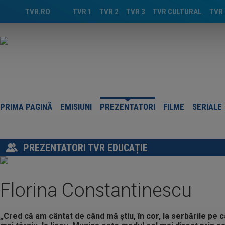
TVR.RO
TVR 1
TVR 2
TVR 3
TVR CULTURAL
TVR 
PRIMA PAGINĂ
EMISIUNI
PREZENTATORI
FILME
SERIALE
PREZENTATORI TVR EDUCAȚIE
Florina Constantinescu
„Cred că am cântat de când mă ştiu, în cor, la serbările pe c