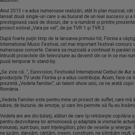
autohton.
Anul 2013 i-a adus numeroase realizări, atât în plan muzical, cât şi
lansat două single-uri care s-au bucurat de un real success și a î
prestigioasă casă de discuri, dar s-a numărat şi printre prezenta
proiect estival „Vara pe val”, de pe TVR 1 şi TVR 2.
După foarte puțin timp de la lansarea primului hit, Florina a câști
International Music Festival, cel mai important festival-concurs d
numeroase concerte. Cariera sa muzicală a continuat în paralel cu
întrucât proiectele din televiziune au devenit din ce în ce mai n
pusă temporar în stand-by.
„Se zice că...”, Eurovision, Festivalul Internaţional Cerbul de Aur
producţiile TV unde Florina şi-a adus contribuţia. Acum, face ce îi
prezintă „Vedeta familiei”, un talent-show unic, ce ne arată copii t
România.
„Vedeta Familiei este pentru mine un proiect de suflet, care mă 
iubire, de bucurie, de emoţie, şi care îmi permite să fiu eu însămi
Vedeta are are doi băieţi, alături de care îşi retrăieşte copilăria 
pentru dezvoltarea lor armonioasă şi adaptata la vremurile actual
minunaţi, sunt buni, sunt înţelegători, plini de veselie şi energi
ne jucăm, dansăm, cântăm, creem, construim, ne plimbăm mult,