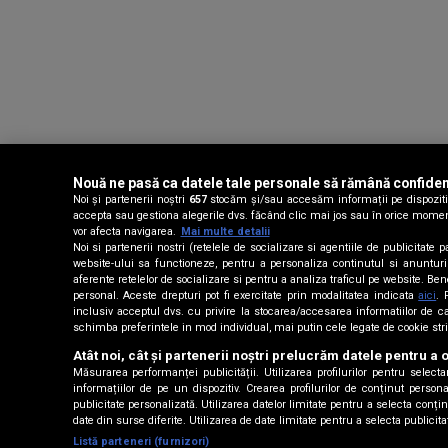
Nouă ne pasă ca datele tale personale să rămână confiden
Noi și partenerii noștri
657
stocăm și/sau accesăm informații pe dispozitivu
accepta sau gestiona alegerile dvs. făcând clic mai jos sau în orice moment, 
vor afecta navigarea.
Mai multe detalii
Noi si partenerii nostri (retelele de socializare si agentiile de publicitat
website-ului sa functioneze, pentru a personaliza continutul si anunturile 
aferente retelelor de socializare si pentru a analiza traficul pe website. Be
personal. Aceste drepturi pot fi exercitate prin modalitatea indicata
aici
. 
inclusiv acceptul dvs. cu privire la stocarea/accesarea informatiilor d
schimba preferintele in mod individual, mai putin cele legate de cookie str
Atât noi, cât și partenerii noștri prelucrăm datele pentru a o
Măsurarea performanței publicității. Utilizarea profilurilor pentru select
informațiilor de pe un dispozitiv. Crearea profilurilor de conținut personal
publicitate personalizată. Utilizarea datelor limitate pentru a selecta conț
date din surse diferite. Utilizarea de date limitate pentru a selecta publicit
Listă parteneri (furnizori)