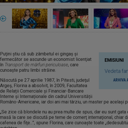
Puţini ştiu că sub zâmbetul ei gingaş şi
fermecător se ascunde un economist licenţiat
EMISIUNI
în
Transport de mărfuri periculoase
, care
cunoaşte patru limbi străine.
Vedeta fam
Născută pe 27 aprilie 1987, în Pitesti, judeţul
ARHIVA 
Argeş, Florina a absolvit, în 2009, Facultatea
de Relații Comerciale și Financiar-Bancare
Interne și Internaționale din cadrul Universității
Româno-Americane, iar doi ani mai târziu, un master pe același pr
„Se zice că blondele nu au prea multe de spus, dar eu sunt gata
masă la care se discută pe teme de comerţ internaţional, chiar da
cafenea de fiţe...”, spune Florina, care cunoaşte toate „dedesubtu