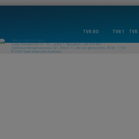
TVR.RO
TVR 1
TVR 
Televiziunea Română
Calea Dorobanţilor nr. 191, sector 1, Bucureşti, cod 010.565
Telefonul telespectatorului: 021.319.91.11, de luni până vineri, 09:00 - 17:00
© 2026 Toate drepturile rezervate.