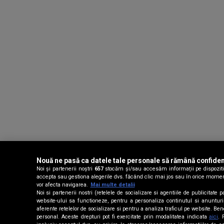
Nouă ne pasă ca datele tale personale să rămână confiden
Noi și partenerii noștri
657
stocăm și/sau accesăm informații pe dispozitivu
accepta sau gestiona alegerile dvs. făcând clic mai jos sau în orice moment, 
vor afecta navigarea.
Mai multe detalii
Noi si partenerii nostri (retelele de socializare si agentiile de publicitat
website-ului sa functioneze, pentru a personaliza continutul si anunturile 
aferente retelelor de socializare si pentru a analiza traficul pe website. Be
personal. Aceste drepturi pot fi exercitate prin modalitatea indicata
aici
. 