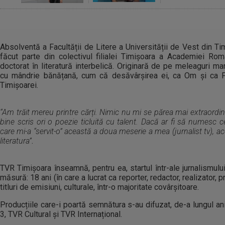
Absolventă a Facultății de Litere a Universității de Vest din Ti
făcut parte din colectivul filialei Timișoara a Academiei Rom
doctorat în literatură interbelică. Originară de pe meleaguri m
cu mândrie bănățană, cum că desăvârșirea ei, ca Om și ca P
Timișoarei.
“Am trăit mereu printre cărți. Nimic nu mi se părea mai extraord
bine scris ori o poezie ticluită cu talent. Dacă ar fi să numesc 
care mi-a “servit-o” această a doua meserie a mea (jurnalist tv), a
literatura”
.
TVR Timișoara înseamnă, pentru ea, startul într-ale jurnalismului;
măsură: 18 ani (în care a lucrat ca reporter, redactor, realizator, 
titluri de emisiuni, culturale, într-o majoritate covârșitoare.
Producțiile care-i poartă semnătura s-au difuzat, de-a lungul an
3, TVR Cultural şi TVR Internațional.