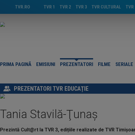
TVR.RO
TVR 1
TVR 2
TVR 3
TVR CULTURAL
TVR 
PRIMA PAGINĂ
EMISIUNI
PREZENTATORI
FILME
SERIALE
PREZENTATORI TVR EDUCAȚIE
Tania Stavilă-Ţunaş
Prezintă Cult@rt la TVR 3, edițiile realizate de TVR Timișoa