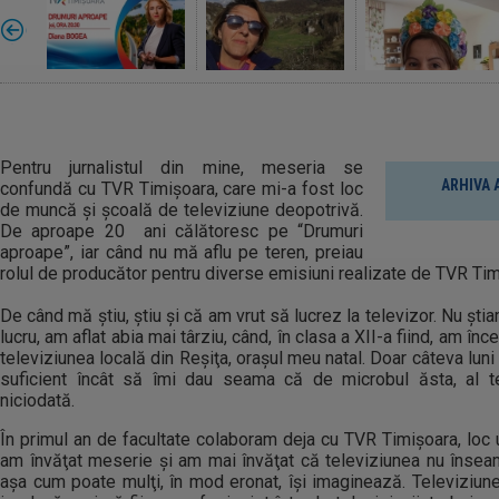
Pentru jurnalistul din mine, meseria se
ARHIVA 
confundă cu TVR Timişoara, care mi-a fost loc
de muncă şi şcoală de televiziune deopotrivă.
De aproape 20 ani călătoresc pe “Drumuri
aproape”, iar când nu mă aflu pe teren, preiau
rolul de producător pentru diverse emisiuni realizate de TVR Tim
De când mă ştiu, ştiu şi că am vrut să lucrez la televizor. Nu ş
lucru, am aflat abia mai târziu, când, în clasa a XII-a fiind, am înc
televiziunea locală din Reşiţa, oraşul meu natal. Doar câteva luni
suficient încât să îmi dau seama că de microbul ăsta, al t
niciodată.
În primul an de facultate colaboram deja cu TVR Timişoara, loc u
am învăţat meserie şi am mai învăţat că televiziunea nu înseam
aşa cum poate mulţi, în mod eronat, îşi imaginează. Televiziu