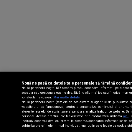
Nouă ne pasă ca datele tale personale să rămână confiden
Noi și partenerii noștri
657
stocăm și/sau accesăm informații pe dispozitivu
accepta sau gestiona alegerile dvs. făcând clic mai jos sau în orice moment, 
vor afecta navigarea.
Mai multe detalii
Noi si partenerii nostri (retelele de socializare si agentiile de publicitat
website-ului sa functioneze, pentru a personaliza continutul si anunturile 
aferente retelelor de socializare si pentru a analiza traficul pe website. Be
personal. Aceste drepturi pot fi exercitate prin modalitatea indicata
aici
. 
inclusiv acceptul dvs. cu privire la stocarea/accesarea informatiilor d
schimba preferintele in mod individual, mai putin cele legate de cookie str