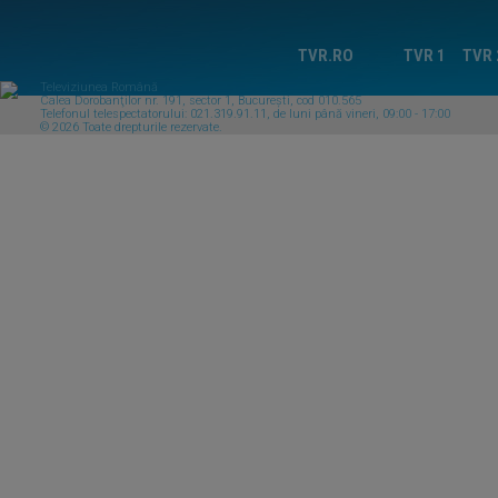
TVR.RO
TVR 1
TVR 
Televiziunea Română
Calea Dorobanţilor nr. 191, sector 1, Bucureşti, cod 010.565
Telefonul telespectatorului: 021.319.91.11, de luni până vineri, 09:00 - 17:00
© 2026 Toate drepturile rezervate.