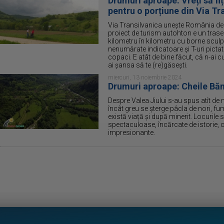
Drumuri aproape: Vreți să fiț
pentru o porțiune din Via Tr
Via Transilvanica unește România de l
proiect de turism autohton e un tras
kilometru în kilometru cu borne sculpt
nenumărate indicatoare și T-uri pictat
copaci. E atât de bine făcut, că n-ai c
ai șansa să te (re)găsești.
miercuri, 13 noiembrie 2024
Drumuri aproape: Cheile Băn
Despre Valea Jiului s-au spus atît de m
încât greu se șterge pâcla de nori, fum
există viață și după minerit. Locurile
spectaculoase, încărcate de istorie, 
impresionante.