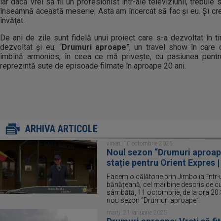
iar dacă vrei să fii un profesionist într-ale televiziunii, trebuie 
înseamnă această meserie. Asta am încercat să fac şi eu. Şi c
învăţat.
De ani de zile sunt fidelă unui proiect care s-a dezvoltat în
dezvoltat şi eu: “
Drumuri aproape
”, un travel show în care c
îmbină armonios, în ceea ce mă priveşte, cu pasiunea pentru c
reprezintă sute de episoade filmate în aproape 20 ani.
ARHIVA ARTICOLE
vineri, 10 octombrie 2025
Noul sezon “Drumuri aproape
stație pentru Orient Expres 
Facem o călătorie prin Jimbolia, într-
bănățeană, cel mai bine descris de cuv
sâmbătă, 11 octombrie, de la ora 20:3
nou sezon “Drumuri aproape”.
marţi, 21 ianuarie 2025