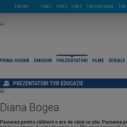
TVR.RO
TVR 1
TVR 2
TVR 3
TVR CULTURAL
TVR 
PRIMA PAGINĂ
EMISIUNI
PREZENTATORI
FILME
SERIALE
PREZENTATORI TVR EDUCAȚIE
Diana Bogea
Pasiunea pentru călătorii o are de când se știe. Pasiunea p