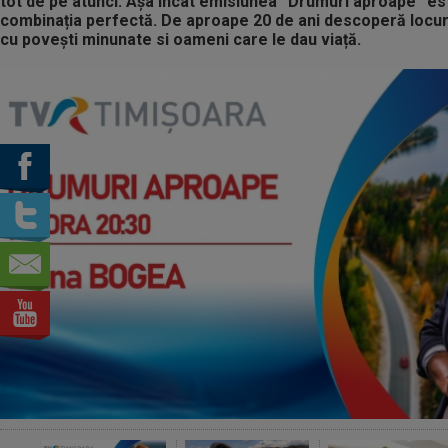
tot de pe atunci. Așa încât emisiunea “Drumuri aproape” es
combinația perfectă. De aproape 20 de ani descoperă locuri
cu povești minunate si oameni care le dau viață.