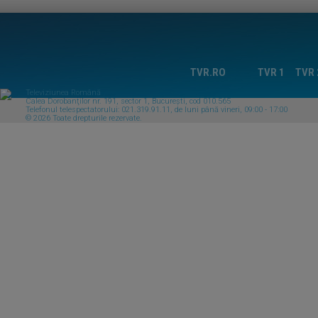
TVR.RO
TVR 1
TVR 
Televiziunea Română
Calea Dorobanţilor nr. 191, sector 1, Bucureşti, cod 010.565
Telefonul telespectatorului: 021.319.91.11, de luni până vineri, 09:00 - 17:00
© 2026 Toate drepturile rezervate.