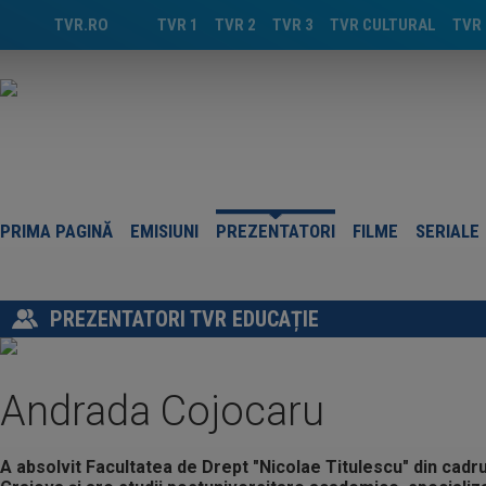
TVR.RO
TVR 1
TVR 2
TVR 3
TVR CULTURAL
TVR 
PRIMA PAGINĂ
EMISIUNI
PREZENTATORI
FILME
SERIALE
PREZENTATORI TVR EDUCAȚIE
Andrada Cojocaru
A absolvit Facultatea de Drept "Nicolae Titulescu" din cadrul