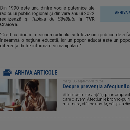
Din 1990 este una dintre vocile puternice ale
ARHIVA 
radioului public regional și din vara anului 2022
realizează și
Tableta de Sănătate
la TVR
Craiova.
"Cred cu tărie în misiunea radioului și televiziunii publice de a
înseamnă o națiune educată, iar un popor educat este un popo
diferența dintre informare și manipulare."
ARHIVA ARTICOLE
marţi, 03 septembrie 2024
Despre prevenția afecțiuni
Stilul nostru de viață își pune ampren
care o avem. Afecțiunile bronho-pulm
mai mare, atât ca număr, cât și ca dive