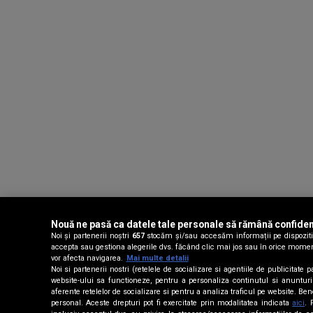
Nouă ne pasă ca datele tale personale să rămână confiden
Noi și partenerii noștri
657
stocăm și/sau accesăm informații pe dispozitivu
accepta sau gestiona alegerile dvs. făcând clic mai jos sau în orice moment, 
vor afecta navigarea.
Mai multe detalii
Noi si partenerii nostri (retelele de socializare si agentiile de publicitat
website-ului sa functioneze, pentru a personaliza continutul si anunturile 
aferente retelelor de socializare si pentru a analiza traficul pe website. Be
personal. Aceste drepturi pot fi exercitate prin modalitatea indicata
aici
. 