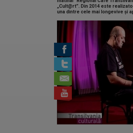
matinal ”Regional Cafe Transilvani
„Cult@rt”. Din 2014 este realizato
una dintre cele mai longevive şi a