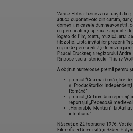
Vasile Hotea-Fernezan a reuşit din p
aducă superlativele din cultură, dar şi
domenii, în casele dumneavoastră, 
cu personalităţi speciale aspecte de
legate de film, teatru, muzică, artă s
filozofie. Lista invitaţilor prezenţi în
cuprinde personalităţi de anvergura ce
Pascal Bruckner, a regizorului Andre
Rinpoce sau a istoricului Thierry Wol
A obţinut numeroase premii pentru ştir
premiul “Cea mai bună ştire de t
şi Producătorilor Independenţi
Română”
premiul „Cel mai bun reportaj” 
reportajul „Pedeapsă medievală
„Honorable Mention” la Aarhus 
intentions”
Născut pe 22 februarie 1976, Vasile
Filosofie a Universităţii Babeş Bolyai