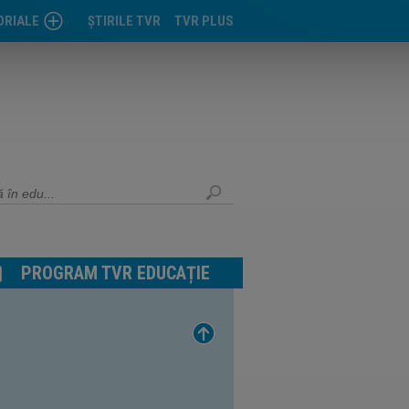
ORIALE
ŞTIRILE TVR
TVR PLUS
OARA
VA
-MUREŞ
PROGRAM TVR EDUCAȚIE