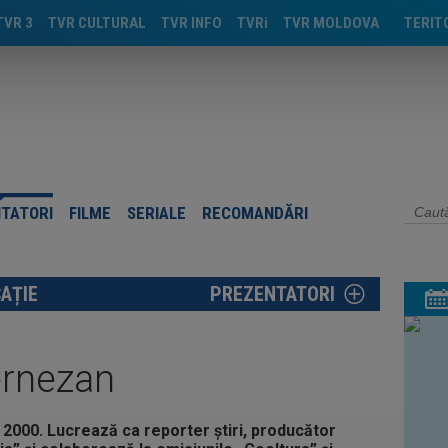
TVR 3
TVR CULTURAL
TVR INFO
TVRi
TVR MOLDOVA
TERIT
TIMIŞ
CLUJ
CRAIO
IAŞI
TATORI
FILME
SERIALE
RECOMANDĂRI
TÂRGU
AȚIE
PREZENTATORI
ernezan
 2000. Lucrează ca reporter ştiri, producător