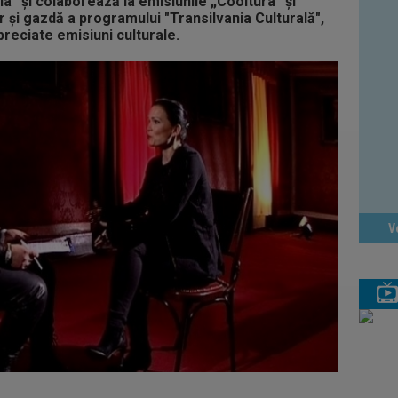
a” şi colaborează la emisiunile „Cooltura” şi
r şi gazdă a programului "Transilvania Culturală",
preciate emisiuni culturale.
V