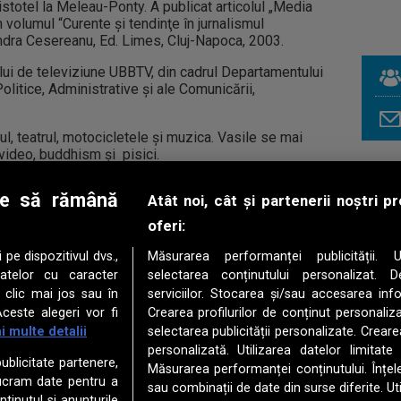
istotel la Meleau-Ponty. A publicat articolul „Media
 volumul “Curente şi tendinţe în jurnalismul
ndra Cesereanu, Ed. Limes, Cluj-Napoca, 2003.
lui de televiziune UBBTV, din cadrul Departamentului
Politice, Administrative şi ale Comunicării,
ul, teatrul, motocicletele şi muzica. Vasile se mai
 video, buddhism şi pisici.
le să rămână
Atât noi, cât și partenerii noștri 
oferi:
e dispozitivul dvs.,
Măsurarea performanței publicității. Ut
că, 25 august 2024
datelor cu caracter
selectarea conținutului personalizat. D
rviu cu Nani Noam Vazana
 clic mai jos sau în
serviciilor. Stocarea și/sau accesarea info
Noam Vazana este o renumită cântăreață pe plan
ceste alegeri vor fi
Crearea profilurilor de conținut personalizat
ațional, primul artist ladino original din lume, compozitoare,
i multe detalii
selectarea publicității personalizate. Crearea
tă, trombonistă, dar și o susținătoare entuziastă a renașterii
TÂRGU
 ladino. Limba ladino este limba evreilor sefardici, care au trăit
personalizată. Utilizarea datelor limitate
ioada evului mediu în Spania și Portugalia.
publicitate partenere,
Măsurarea performanței conținutului. Înțeleg
IAŞI
elucram date pentru a
sau combinații de date din surse diferite. Ut
tinutul si anunturile