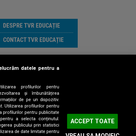
DESPRE TVR EDUCAȚIE
CONTACT TVR EDUCAȚIE
prelucrăm datele pentru a
ilizarea profilurilor pentru
ezvoltarea și îmbunătățirea
rmațiilor de pe un dispozitiv.
. Utilizarea profilurilor pentru
 profilurilor pentru publicitate
-MUREŞ
 pentru a selecta conținutul.
ACCEPT TOATE
erea publicului prin statistici
ilizarea de date limitate pentru
VREAU SA MODIFIC