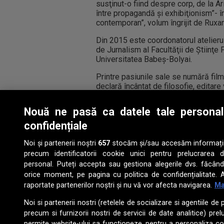
susţinut-o fiind despre corp, de la Ar
între propagandă şi exhibiţionism”- în
contemporan”, volum îngrijit de Ruxa
Din 2015 este coordonatorul atelieru
de Jurnalism al Facultăţii de Ştiinţe 
Universitatea Babeş-Bolyai.
Printre pasiunile sale se numără film
declară încântat de filosofie, editare
Nouă ne pasă ca datele tale persona
confidențiale
ARHIVA ARTICOLE
Noi și partenerii noștri
657
stocăm și/sau accesăm informații p
dumini
precum identificatorii cookie unici pentru prelucrarea 
Inte
personal. Puteți accepta sau gestiona alegerile dvs. făcând
Nani 
orice moment, pe pagina cu politica de confidențialitate. A
intern
raportate partenerilor noștri și nu vă vor afecta navigarea.
Ma
pianis
limbii
în per
Noi si partenerii nostri (retelele de socializare si agentiile de 
precum si furnizorii nostri de servicii de date analitice) pr
permite website-ului sa functioneze, pentru a personaliza con