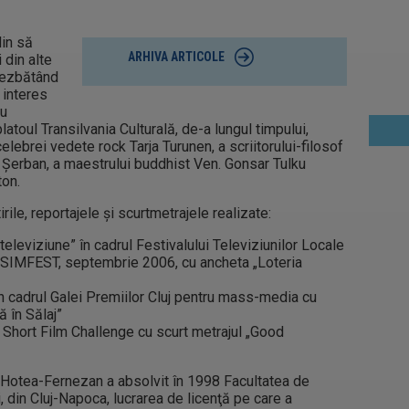
lin să
ARHIVA ARTICOLE
 din alte
dezbătând
 interes
au
 platoul Transilvania Culturală, de-a lungul timpului,
lebrei vedete rock Tarja Turunen, a scriitorului-filosof
i Şerban, a maestrului buddhist Ven. Gonsar Tulku
ton.
ile, reportajele şi scurtmetrajele realizate:
eleviziune” în cadrul Festivalului Televiziunilor Locale
 SIMFEST, septembrie 2006, cu ancheta „Loteria
în cadrul Galei Premiilor Cluj pentru mass-media cu
 în Sălaj”
Short Film Challenge cu scurt metrajul „Good
 Hotea-Fernezan a absolvit în 1998 Facultatea de
, din Cluj-Napoca, lucrarea de licenţă pe care a