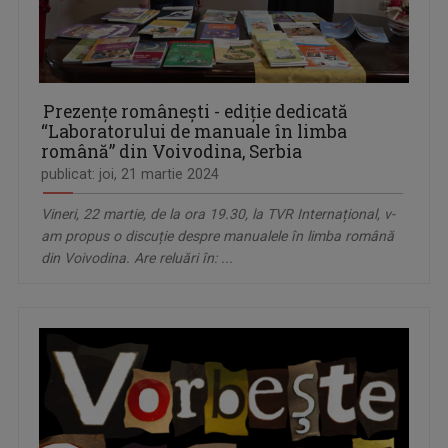
Prezențe românești - ediție dedicată
“Laboratorului de manuale în limba
română” din Voivodina, Serbia
publicat: joi, 21 martie 2024
Vineri, 22 martie, de la ora 19.30, la TVR Internațional, v-
am propus o discuție despre manualele în limba română
din Voivodina. Are reluări în: ...