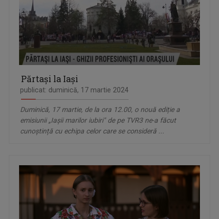
Părtași la Iași
publicat: duminică, 17 martie 2024
Duminică, 17 martie, de la ora 12.00, o nouă ediție a
emisiunii „Iașii marilor iubiri" de pe TVR3 ne-a făcut
cunoștință cu echipa celor care se consideră ...