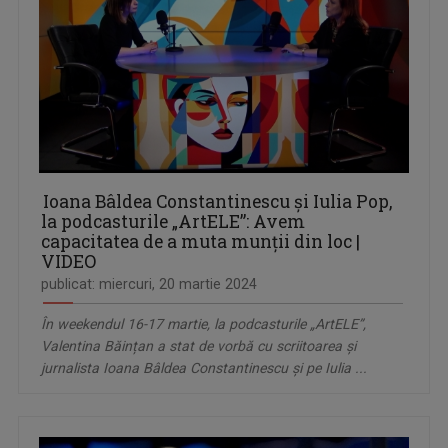
Ioana Bâldea Constantinescu și Iulia Pop,
la podcasturile „ArtELE”: Avem
capacitatea de a muta munții din loc |
VIDEO
publicat: miercuri, 20 martie 2024
În weekendul 16-17 martie, la podcasturile „ArtELE”,
Valentina Băințan a stat de vorbă cu scriitoarea și
jurnalista Ioana Bâldea Constantinescu și pe Iulia ...