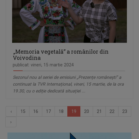
„Memoria vegetală” a românilor din
Voivodina
publicat: vineri, 15 martie 2024
Sezonul nou al seriei de emisiuni „Prezențe românești” a
continuat la TVR Internațional, vineri, 15 martie, de la ora
19.30, cu o ediție dedicată situației ...
‹
15
16
17
18
19
20
21
22
23
›