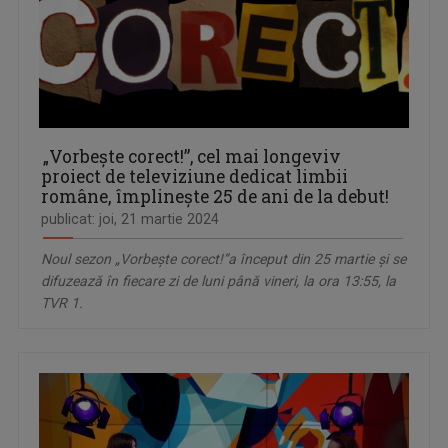
„Vorbeşte corect!”, cel mai longeviv
proiect de televiziune dedicat limbii
române, împlineşte 25 de ani de la debut!
publicat: joi, 21 martie 2024
Noul sezon „Vorbește corect!”a început din 25 martie şi se
difuzează în fiecare zi de luni până vineri, la ora 13:55, la
TVR 1.