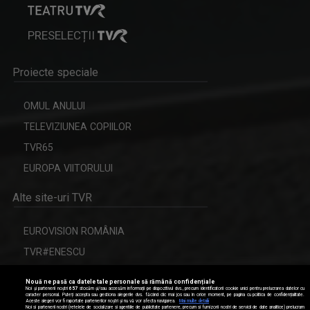
PRESELECȚII
Proiecte speciale
OMUL ANULUI
TELEVIZIUNEA COPIILOR
TVR65
EUROPA VIITORULUI
Alte site-uri TVR
EUROVISION ROMÂNIA
TVR#ENESCU
CERBUL DE AUR
Nouă ne pasă ca datele tale personale să rămână confidențiale
Noi și partenerii noștri
657
stocăm și/sau accesăm informații pe dispozitivul dvs., precum identificatorii cookie unici pentru prelucrarea datelor cu
caracter personal. Puteți accepta sau gestiona alegerile dvs. făcând clic mai jos sau în orice moment, pe pagina cu politica de confidențialitate.
Aceste alegeri vor fi raportate partenerilor noștri și nu vă vor afecta navigarea.
Mai multe detalii
Noi si partenerii nostri (retelele de socializare si agentiile de publicitate partenere, precum si furnizorii nostri de servicii de date analitice) prelucram