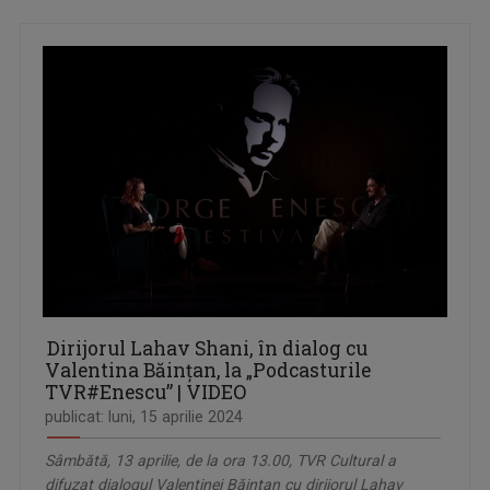
Dirijorul Lahav Shani, în dialog cu
Valentina Băințan, la „Podcasturile
TVR#Enescu” | VIDEO
publicat: luni, 15 aprilie 2024
Sâmbătă, 13 aprilie, de la ora 13.00, TVR Cultural a
difuzat dialogul Valentinei Băințan cu dirijorul Lahav