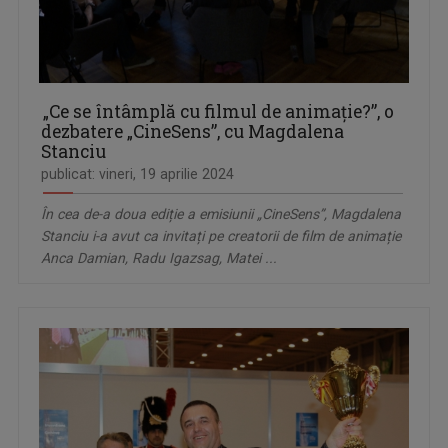
„Ce se întâmplă cu filmul de animație?”, o
dezbatere „CineSens”, cu Magdalena
Stanciu
publicat: vineri, 19 aprilie 2024
În cea de-a doua ediție a emisiunii „CineSens”, Magdalena
Stanciu i-a avut ca invitați pe creatorii de film de animație
Anca Damian, Radu Igazsag, Matei ...