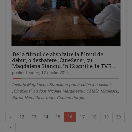
De la filmul de absolvire la filmul de
debut, o dezbatere „CineSens”, cu
Magdalena Stanciu, în 12 aprilie, la TVR ...
publicat: vineri, 12 aprilie 2024
Invitații Magdalenei Stanciu în prima ediție a emisiunii
„CineSens” au fost Nicolae Mărgineanu, Cătălin Mitulescu,
Barna Nemethi si Tudor Cristian Jurgiu. ...
‹
12
13
14
15
16
17
18
19
20
›