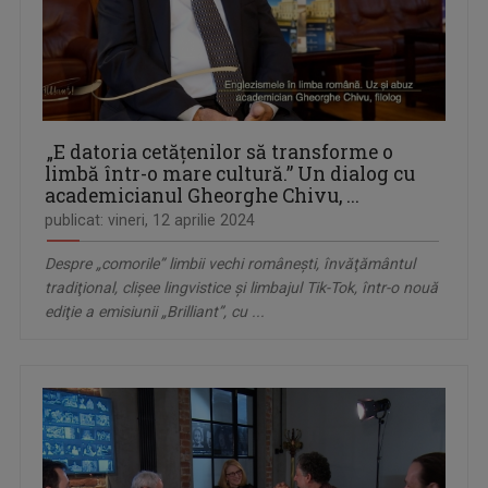
„E datoria cetățenilor să transforme o
limbă într-o mare cultură.” Un dialog cu
academicianul Gheorghe Chivu, ...
publicat: vineri, 12 aprilie 2024
Despre „comorile” limbii vechi românești, învăţământul
tradiţional, clişee lingvistice şi limbajul Tik-Tok, într-o nouă
ediţie a emisiunii „Brilliant”, cu ...