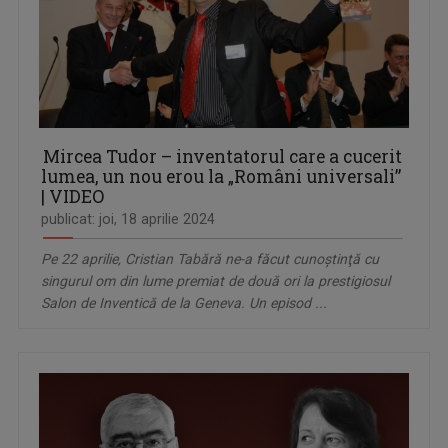
Mircea Tudor – inventatorul care a cucerit
lumea, un nou erou la „Români universali”
| VIDEO
publicat: joi, 18 aprilie 2024
Pe 22 aprilie, Cristian Tabără ne-a făcut cunoştinţă cu
singurul om din lume premiat de două ori la prestigiosul
Salon de Inventică de la Geneva. Un episod ...