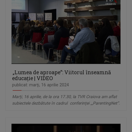
„Lumea de aproape”: Viitorul înseamnă
educație | VIDEO
publicat: marţi, 16 aprilie 2024
Marți, 16 aprilie, de la ora 17.30, la TVR Craiova am aflat
subiectele dezbătute în cadrul conferinței ,„ParentingNet”.