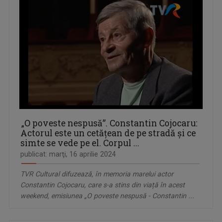
„O poveste nespusă”. Constantin Cojocaru:
Actorul este un cetățean de pe stradă și ce
simte se vede pe el. Corpul ...
publicat: marţi, 16 aprilie 2024
TVR Cultural difuzează, în memoria marelui actor
Constantin Cojocaru, care s-a stins din viață în acest
weekend, emisiunea „O poveste nespusă - Constantin ...