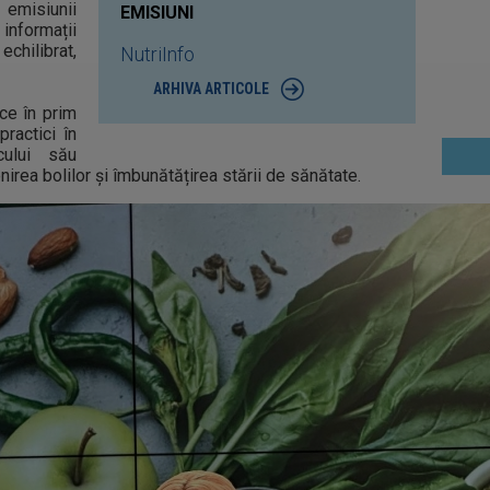
misiunii
EMISIUNI
nformații
chilibrat,
NutriInfo
ARHIVA ARTICOLE
ce în prim
ractici în
icului său
rea bolilor și îmbunătățirea stării de sănătate.