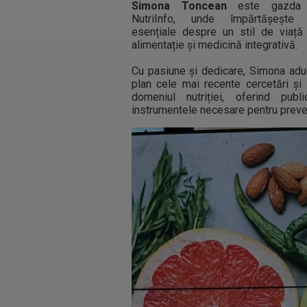
Simona Toncean
este gazda e
NutriInfo, unde împărtășește i
esențiale despre un stil de viață e
alimentație și medicină integrativă.
.
Cu pasiune și dedicare, Simona adu
plan cele mai recente cercetări și p
domeniul nutriției, oferind publ
instrumentele necesare pentru preveni