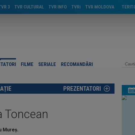
TVR 3
TVR CULTURAL
TVR INFO
TVRi
TVR MOLDOVA
TERIT
TIMIŞ
CLUJ
CRAIO
IAŞI
TATORI
FILME
SERIALE
RECOMANDĂRI
TÂRGU
AȚIE
PREZENTATORI
a Toncean
gu Mureș.