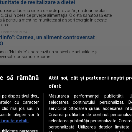
unitate de revitalizare a dietei
l rece aduce cu sine o serie de provocări, nu doar pe plan
ic, ci și în ceea ce privește alimentația. O dietă sănătoasă este
ală pentru a menține imunitatea și a spori energia în aceste
i reci.
 01 noiembrie 2024
riInfo": Carnea, un aliment controversat |
EO
nea "NutriInfo" abordează un subiect de actualitate și
versat: consumul de carne.
 18 octombrie 2024
tatea Creierului - O nouă ediție "NutriInfo"
le să rămână
Atât noi, cât și partenerii noștri 
, 18 octombrie, de la ora 18:20, și sâmbătă, 19 octombrie, de
oferi:
 16:00, Simona Toncean va găzdui o ediție esențială a
nii "NutriInfo", difuzată la TVR Târgu Mureș și TVR 3, dedicată
ubiect de maximă importanță: sănătatea creierului.
e dispozitivul dvs.,
Măsurarea performanței publicității. Ut
datelor cu caracter
selectarea conținutului personalizat. D
4 octombrie 2024
fea pe zi - sănătoasă pentru inimă | VIDEO
 clic mai jos sau în
serviciilor. Stocarea și/sau accesarea info
ceste alegeri vor fi
Crearea profilurilor de conținut personalizat
a este o băutură populară pe scară largă, îndrăgită de
i multe detalii
selectarea publicității personalizate. Crearea
ne de oameni din diferite colțuri ale lumii. Băutura, derivată
TÂRGU
abele de cafea prăjite, are o istorie bogată și un impact
personalizată. Utilizarea datelor limitate
al semnificativ în diverse societăți.
publicitate partenere,