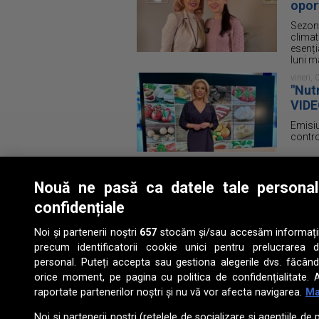
oport
Sezonu
climat
esenți
luni ma
vineri,
"Nut
VID
Emisiu
contro
vineri,
Sănă
Nouă ne pasă ca datele tale persona
Vineri
confidențiale
la ora
emisiu
unui s
Noi și partenerii noștri
657
stocăm și/sau accesăm informații p
precum identificatorii cookie unici pentru prelucrarea 
luni, 1
O ca
personal. Puteți accepta sau gestiona alegerile dvs. făcând
orice moment, pe pagina cu politica de confidențialitate. A
Cafeau
raportate partenerilor noștri și nu vă vor afecta navigarea.
Ma
milioa
din bo
cultur
Noi si partenerii nostri (retelele de socializare si agentiile de 