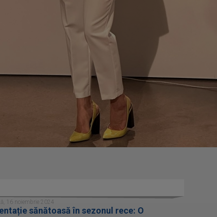
ă, 16 noiembrie 2024
entație sănătoasă în sezonul rece: O