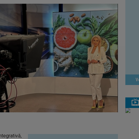
V
ntegrativă,