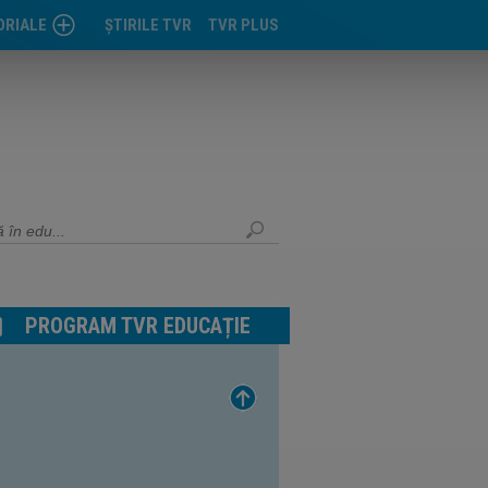
ORIALE
ŞTIRILE TVR
TVR PLUS
OARA
VA
-MUREŞ
PROGRAM TVR EDUCAȚIE