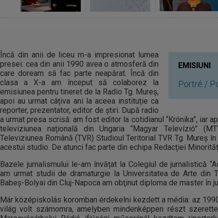
Încă din anii de liceu m-a impresionat lumea
presei: cea din anii 1990 avea o atmosferă din
EMISIUNI
care doream să fac parte neapărat. Încă din
clasa a X-a am început să colaborez la
Portré / P
emisiunea pentru tineret de la Radio Tg. Mureş,
apoi au urmat câțiva ani la aceea instituție ca
reporter, prezentator, editor de știri. După radio
a urmat presa scrisă: am fost editor la cotidianul “Krónika”, iar 
televiziunea națională din Ungaria “Magyar Televízió” (M
Televiziunea Română (TVR) Studioul Teritorial TVR Tg. Mureş în a
acestui studio. De atunci fac parte din echipa Redacţiei Minorităţ
Bazele jurnalismului le-am învățat la Colegiul de jurnalistică “
am urmat studii de dramaturgie la Universitatea de Arte din T
Babeș-Bolyai din Cluj-Napoca am obţinut diploma de master în ju
Már középiskolás koromban érdekelni kezdett a média: az 1990
világ volt számomra, amelyben mindenképpen részt szerette