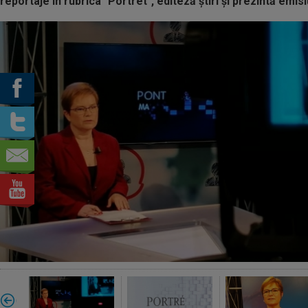
reportaje în rubrica "Portret", editeză știri și prezintă emi