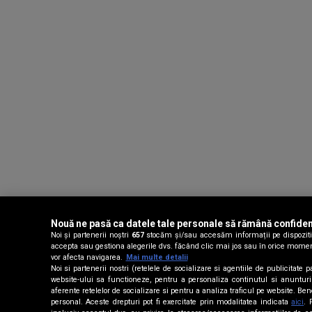
Nouă ne pasă ca datele tale personale să rămână confiden
Noi și partenerii noștri
657
stocăm și/sau accesăm informații pe dispozitivu
accepta sau gestiona alegerile dvs. făcând clic mai jos sau în orice moment, 
vor afecta navigarea.
Mai multe detalii
Noi si partenerii nostri (retelele de socializare si agentiile de publicitat
website-ului sa functioneze, pentru a personaliza continutul si anunturile 
aferente retelelor de socializare si pentru a analiza traficul pe website. Be
personal. Aceste drepturi pot fi exercitate prin modalitatea indicata
aici
. 