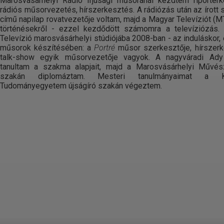
Marosvásárhelyi Rádió ifjúsági műsoránál kezdtem riporterk
rádiós műsorvezetés, hírszerkesztés. A rádiózás után az írott s
című napilap rovatvezetője voltam, majd a Magyar Televíziót (M
történésekről - ezzel kezdődött számomra a televíziózás
Televízió marosvásárhelyi stúdiójába 2008-ban - az induláskor, 
műsorok készítésében: a
Portré
műsor szerkesztője, hírszer
talk-show egyik műsorvezetője vagyok. A nagyváradi Ady
tanultam a szakma alapjait, majd a Marosvásárhelyi Művés
szakán diplomáztam. Mesteri tanulmányaimat a Ko
Tudományegyetem újságíró szakán végeztem.