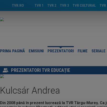
TVR.RO
TVR 1
TVR 2
TVR 3
TVR CULTURAL
TVR 
PRIMA PAGINĂ
EMISIUNI
PREZENTATORI
FILME
SERIALE
PREZENTATORI TVR EDUCAȚIE
Kulcsár Andrea
Din 2008 până în prezent lucrează la TVR Târgu-Mureş. Ca j