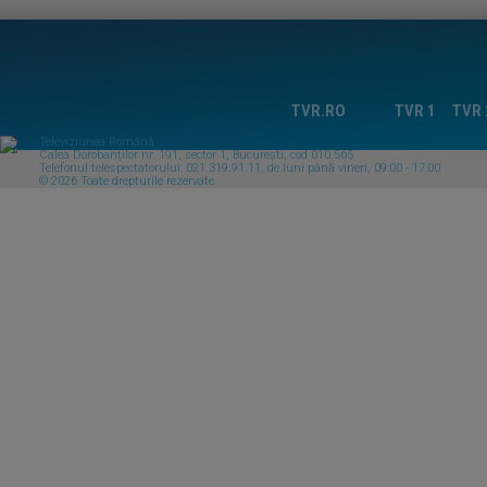
TVR.RO
TVR 1
TVR 
Televiziunea Română
Calea Dorobanţilor nr. 191, sector 1, Bucureşti, cod 010.565
Telefonul telespectatorului: 021.319.91.11, de luni până vineri, 09:00 - 17:00
© 2026 Toate drepturile rezervate.