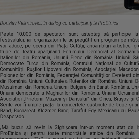
Borislav Velimirovici, în dialog cu participanţi la ProEtnica
Peste 10.000 de spectatori sunt aşteptaţi să participe la 
festivalului, iar organizatorii le-au pregătit un program pe măs
vor aduce, pe scena din Piaţa Cetăţii, ansambluri artistice, gru
trupe de teatru aparţinând Forumului Democrat al Germanilo
Italienilor din România, Uniunii Elene din România, Uniunii Sâ
Democrate Turce din România, Centrului Național de Cultur
Comunităţii Rușilor Lipoveni din România, Asociației Macedone
Polonezilor din România, Federației Comunităților Evreiești din
din România, Uniunii Culturale a Rutenilor din România, Uniunii 
Musulmani din România, Uniunii Bulgare din Banat-România, Uni
Uniunii democrate a Maghiarilor din România, Uniunii Ucrainen
Asociaţiei „Prietenii Muzicii şi Dansului” din Cincu, Braşov şi C
Serile vor fi umple piaţa, la concertele susţinute de trupe şi a
Band, Bucharest Klezmer Band, Taraful Edy Mexicanu cu Paula
Desperado.
„Mă bucur să revin la Sighişoara într-un moment atat de im
ProEtnica şi pentru toate minorităţile etnice din România.