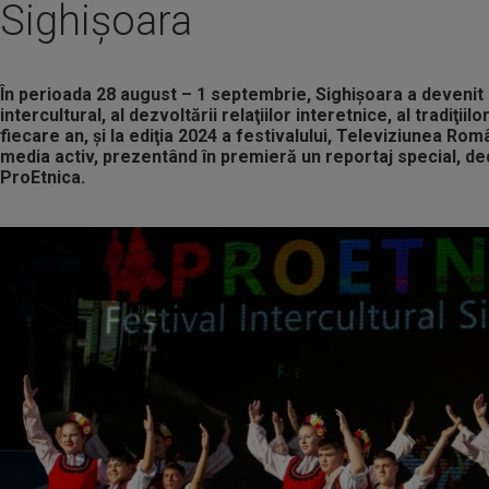
Sighişoara
În perioada 28 august – 1 septembrie, Sighişoara a devenit 
intercultural, al dezvoltării relaţiilor interetnice, al tradiţiilor
fiecare an, şi la ediţia 2024 a festivalului, Televiziunea Ro
media activ, prezentând în premieră un reportaj special, ded
ProEtnica.