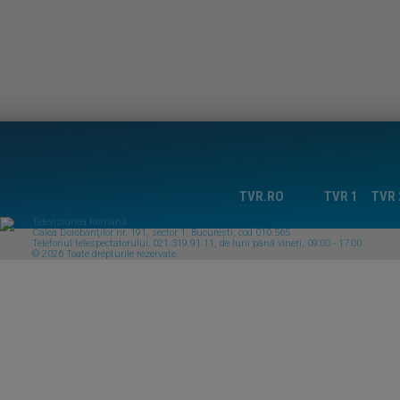
TVR.RO
TVR 1
TVR 
Televiziunea Română
Calea Dorobanţilor nr. 191, sector 1, Bucureşti, cod 010.565
Telefonul telespectatorului: 021.319.91.11, de luni până vineri, 09:00 - 17:00
© 2026 Toate drepturile rezervate.