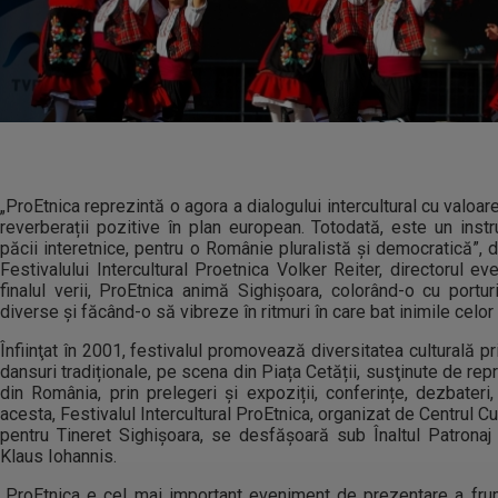
„ProEtnica reprezintă o agora a dialogului intercultural cu valoar
reverberații pozitive în plan european. Totodată, este un ins
păcii interetnice, pentru o Românie pluralistă și democratică”, 
Festivalului Intercultural Proetnica Volker Reiter, directorul e
finalul verii, ProEtnica animă Sighişoara, colorând-o cu portu
diverse şi făcând-o să vibreze în ritmuri în care bat inimile celor
Înfiinţat în 2001, festivalul promovează diversitatea culturală 
dansuri tradiționale, pe scena din Piața Cetății, susţinute de rep
din România, prin prelegeri și expoziții, conferințe, dezbateri,
acesta, Festivalul Intercultural ProEtnica, organizat de Centrul Cu
pentru Tineret Sighișoara, se desfășoară sub Înaltul Patronaj
Klaus Iohannis.
„ProEtnica e cel mai important eveniment de prezentare a frum