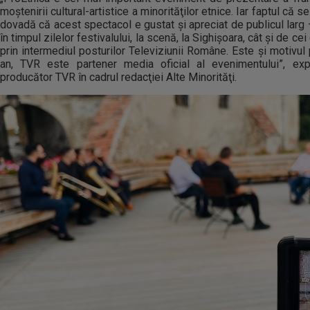
moştenirii cultural-artistice a minorităţilor etnice. Iar faptul că s
dovadă că acest spectacol e gustat şi apreciat de publicul larg –
în timpul zilelor festivalului, la scenă, la Sighişoara, cât şi de 
prin intermediul posturilor Televiziunii Române. Este şi motivul 
an, TVR este partener media oficial al evenimentului”, expl
producător TVR în cadrul redacţiei Alte Minorităţi.