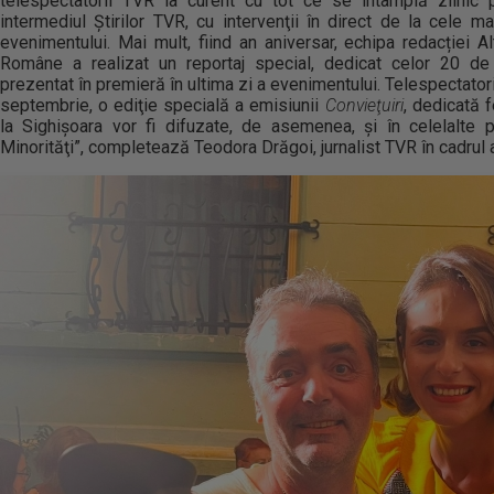
telespectatorii TVR la curent cu tot ce se întâmplă zilnic p
intermediul Ştirilor TVR, cu intervenţii în direct de la cele
evenimentului. Mai mult, fiind an aniversar, echipa redacției Al
Române a realizat un reportaj special, dedicat celor 20 de 
prezentat în premieră în ultima zi a evenimentului. Telespectatori
septembrie, o ediţie specială a emisiunii
Convieţuiri
, dedicată 
la Sighişoara vor fi difuzate, de asemenea, şi în celelalte p
Minorităţi”, completează Teodora Drăgoi, jurnalist TVR în cadrul a