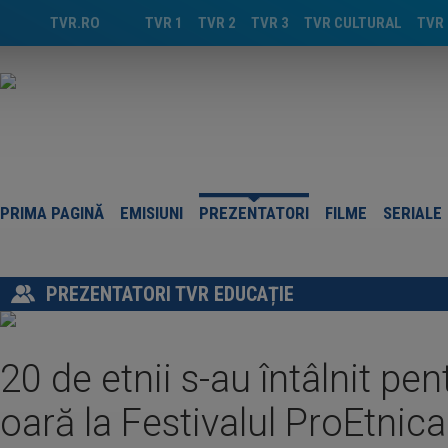
TVR.RO
TVR 1
TVR 2
TVR 3
TVR CULTURAL
TVR 
PRIMA PAGINĂ
EMISIUNI
PREZENTATORI
FILME
SERIALE
PREZENTATORI TVR EDUCAȚIE
20 de etnii s-au întâlnit pen
oară la Festivalul ProEtnica