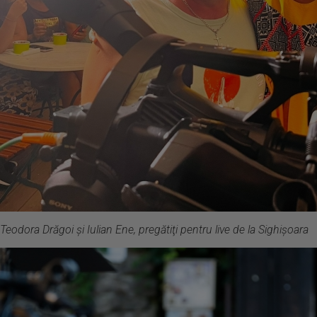
Teodora Drăgoi şi Iulian Ene, pregătiţi pentru live de la Sighişoara