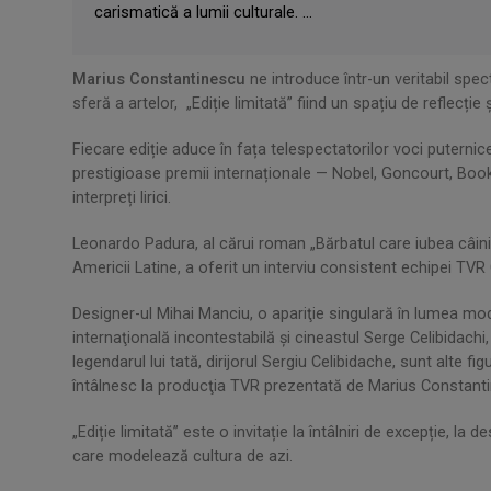
carismatică a lumii culturale. ...
Marius Constantinescu
ne introduce într-un veritabil spec
sferă a artelor, „Ediție limitată” fiind un spațiu de reflecție
Fiecare ediție aduce în fața telespectatorilor voci puternice
prestigioase premii internaționale — Nobel, Goncourt, Booker
interpreți lirici.
Leonardo Padura, al cărui roman „Bărbatul care iubea câinii" 
Americii Latine, a oferit un interviu consistent echipei TVR 
Designer-ul Mihai Manciu, o apariţie singulară în lumea m
internaţională incontestabilă şi cineastul Serge Celibidachi
legendarul lui tată, dirijorul Sergiu Celibidache, sunt alte f
întâlnesc la producţia TVR prezentată de Marius Constant
„Ediție limitată” este o invitație la întâlniri de excepție, la
care modelează cultura de azi.