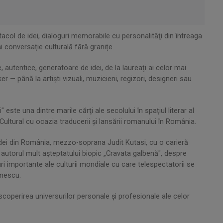
tacol de idei, dialoguri memorabile cu personalităţi din întreaga
 și conversație culturală fără granițe.
, autentice, generatoare de idei, de la laureați ai celor mai
 — până la artiști vizuali, muzicieni, regizori, designeri sau
este una dintre marile cărţi ale secolului în spaţiul literar al
Cultural cu ocazia traducerii şi lansării romanului în România.
odei din România, mezzo-soprana Judit Kutasi, cu o carieră
, autorul mult aşteptatului biopic „Cravata galbenă", despre
iguri importante ale culturii mondiale cu care telespectatorii se
inescu.
 descoperirea universurilor personale și profesionale ale celor