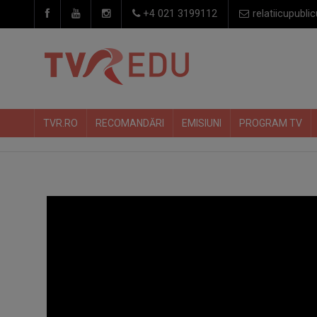
+4 021 3199112
relatiicupublic
TVR.RO
RECOMANDĂRI
EMISIUNI
PROGRAM TV