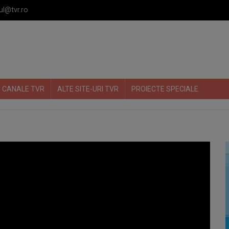
ul@tvr.ro
CANALE TVR
ALTE SITE-URI TVR
PROIECTE SPECIALE