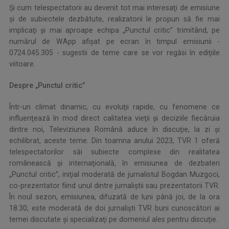
Şi cum telespectatorii au devenit tot mai interesaţi de emisiune
şi de subiectele dezbătute, realizatorii le propun să fie mai
implicaţi şi mai aproape echipa „Punctul critic” trimitând, pe
numărul de WApp afişat pe ecran în timpul emisiunii -
0724.045.305 - sugestii de teme care se vor regăsi în ediţiile
viitoare.
Despre „Punctul critic”
Într-un climat dinamic, cu evoluţii rapide, cu fenomene ce
influenţează în mod direct calitatea vieţii şi deciziile fiecăruia
dintre noi, Televiziunea Română aduce în discuţie, la zi şi
echilibrat, aceste teme. Din toamna anului 2023, TVR 1 oferă
telespectatorilor săi subiecte complexe din realitatea
românească şi internaţională, în emisiunea de dezbateri
„Punctul critic”, iniţial moderată de jurnalistul Bogdan Muzgoci,
co-prezentator fiind unul dintre jurnaliştii sau prezentatorii TVR.
În noul sezon, emisiunea, difuzată de luni până joi, de la ora
18.30, este moderată de doi jurnalişti TVR buni cunoscători ai
temei discutate şi specializaţi pe domeniul ales pentru discuţie.