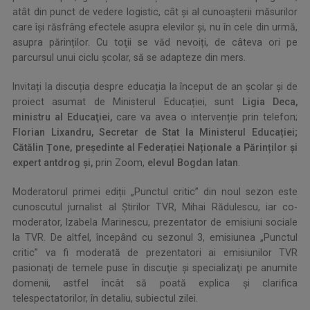
atât din punct de vedere logistic, cât și al cunoașterii măsurilor
care își răsfrâng efectele asupra elevilor și, nu în cele din urmă,
asupra părinților. Cu toţii se văd nevoiți, de câteva ori pe
parcursul unui ciclu școlar, să se adapteze din mers.
Invitați la discuția despre educația la început de an școlar și de
proiect asumat de Ministerul Educației, sunt
Ligia Deca,
ministru al Educaţiei,
care va avea o intervenție prin telefon;
Florian Lixandru, Secretar de Stat la Ministerul Educației;
Cătălin Țone, președinte al Federației Naționale a Părinților și
expert antdrog și,
prin Zoom,
elevul Bogdan Iatan
.
Moderatorul primei ediții „Punctul critic” din noul sezon este
cunoscutul jurnalist al Ştirilor TVR, Mihai Rădulescu, iar co-
moderator, Izabela Marinescu, prezentator de emisiuni sociale
la TVR. De altfel, începând cu sezonul 3, emisiunea „Punctul
critic” va fi moderată de prezentatori ai emisiunilor TVR
pasionaţi de temele puse în discuţie şi specializaţi pe anumite
domenii, astfel încât să poată explica şi clarifica
telespectatorilor, în detaliu, subiectul zilei.