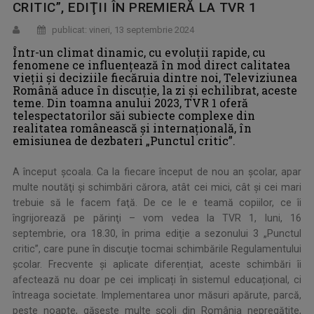
CRITIC”, EDIŢII ÎN PREMIERĂ LA TVR 1
publicat: vineri, 13 septembrie 2024
Într-un climat dinamic, cu evoluţii rapide, cu
fenomene ce influenţează în mod direct calitatea
vieţii şi deciziile fiecăruia dintre noi, Televiziunea
Română aduce în discuţie, la zi şi echilibrat, aceste
teme. Din toamna anului 2023, TVR 1 oferă
telespectatorilor săi subiecte complexe din
realitatea românească şi internaţională, în
emisiunea de dezbateri „Punctul critic”.
A început şcoala. Ca la fiecare început de nou an şcolar, apar
multe noutăţi şi schimbări cărora, atât cei mici, cât şi cei mari
trebuie să le facem faţă. De ce le e teamă copiilor, ce îi
îngrijorează pe părinţi – vom vedea la TVR 1, luni, 16
septembrie, ora 18.30, în prima ediţie a sezonului 3 „Punctul
critic”, care pune în discuţie tocmai schimbările Regulamentului
școlar. Frecvente și aplicate diferențiat, aceste schimbări îi
afectează nu doar pe cei implicați în sistemul educațional, ci
întreaga societate. Implementarea unor măsuri apărute, parcă,
peste noapte, găsește multe școli din România nepregătite,