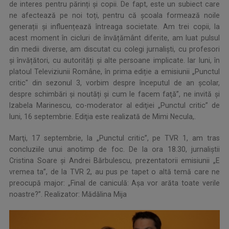
de interes pentru părinți și copii. De fapt, este un subiect care
ne afectează pe noi toți, pentru că școala formează noile
generații și influențează întreaga societate. Am trei copii, la
acest moment în cicluri de învățământ diferite, am luat pulsul
din medii diverse, am discutat cu colegi jurnaliști, cu profesori
și învățători, cu autorități și alte persoane implicate. Iar luni, în
platoul Televiziunii Române, în prima ediție a emisiunii „Punctul
critic" din sezonul 3, vorbim despre începutul de an școlar,
despre schimbări și noutăți şi cum le facem faţă”, ne invită şi
Izabela Marinescu, co-moderator al ediţiei „Punctul critic” de
luni, 16 septembrie. Ediţia este realizată de Mimi Necula,.
Marţi, 17 septembrie, la „Punctul critic”, pe TVR 1, am tras
concluziile unui anotimp de foc. De la ora 18.30, jurnaliştii
Cristina Soare şi Andrei Bărbulescu, prezentatorii emisiunii „E
vremea ta”, de la TVR 2, au pus pe tapet o altă temă care ne
preocupă major: „Final de caniculă: Așa vor arăta toate verile
noastre?”. Realizator: Mădălina Mija