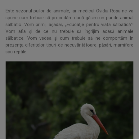
Este sezonul puilor de animale, iar medicul Ovidiu Roşu ne va
spune cum trebuie să procedăm dacă găsim un pui de animal
sălbatic. Vom primi, aşadar, „Educaţie pentru viaţa sălbatică”!
Vom afla şi de ce nu trebuie să îngrijim acasă animale
sălbatice. Vom vedea şi cum trebuie să ne comportăm în
prezenţa diferitelor tipuri de necuvântătoare: păsări, mamifere
sau reptile.