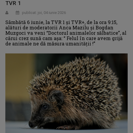
TVR 1
publicat: joi, 04 iunie 2026
Sâmbătă 6 iunie, la TVR 1 și TVR+, de la ora 9:15,
alături de moderatorii Anca Mazilu şi Bogdan
Muzgoci va veni “Doctorul animalelor sălbatice”, al
cărui crez sună cam aşa: “ Felul în care avem grijă
de animale ne dă măsura umanităţii !”