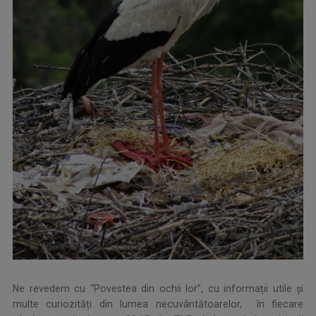
Ne revedem cu “Povestea din ochii lor”, cu informații utile și
multe curiozități din lumea necuvântătoarelor, în fiecare