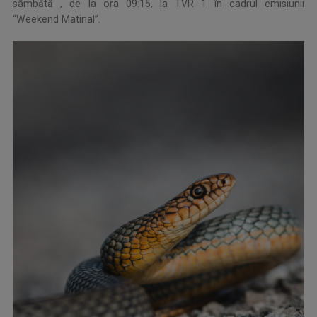
sâmbătă , de la ora 09:15, la TVR 1 în cadrul emisiunii
“Weekend Matinal”.