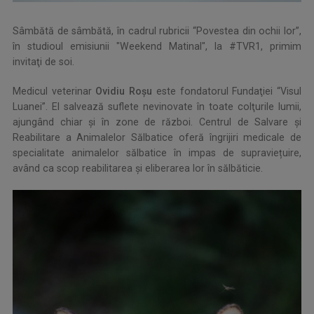
Sâmbătă de sâmbătă, în cadrul rubricii “Povestea din ochii lor”,
în studioul emisiunii "Weekend Matinal", la #TVR1, primim
invitaţi de soi.
Medicul veterinar
Ovidiu Roşu
este fondatorul Fundaţiei “Visul
Luanei”. El salvează suflete nevinovate în toate colţurile lumii,
ajungând chiar şi în zone de război. Centrul de Salvare și
Reabilitare a Animalelor Sălbatice oferă îngrijiri medicale de
specialitate animalelor sălbatice în impas de supraviețuire,
având ca scop reabilitarea și eliberarea lor în sălbăticie.