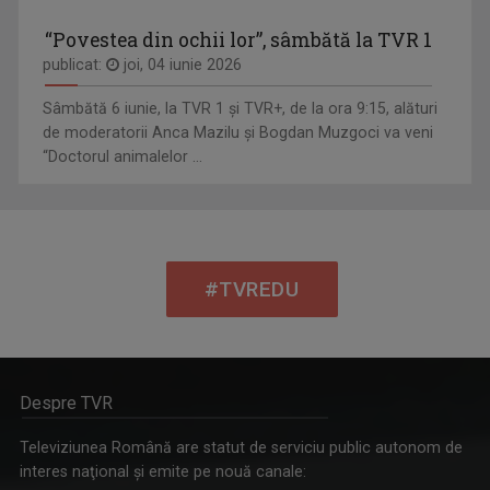
“Povestea din ochii lor”, sâmbătă la TVR 1
publicat:
joi, 04 iunie 2026
Sâmbătă 6 iunie, la TVR 1 și TVR+, de la ora 9:15, alături
de moderatorii Anca Mazilu şi Bogdan Muzgoci va veni
“Doctorul animalelor ...
#TVREDU
Despre TVR
Televiziunea Română are statut de serviciu public autonom de
interes naţional şi emite pe nouă canale: