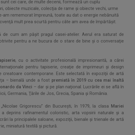
tia sunt cei care, de multe decenii, formează un cuplu
turi, obiecte muzicale, colecţia de rame şi obiecte vechi, urme
re le-am rememorat împreună, toate au dat o energie nebănuită
secvenţă mult prea scurtă pentru câte am avea de împărtăşit.
 de cum am păşit pragul casei-atelier. Aerul era saturat de
trivite pentru a ne bucura de o stare de bine şi o conversaţie
apiserie
, cu o activitate profesională impresionantă, a cărei
ternaţionale pentru tapiserie, creaţie de imprimeuri şi design
ve creatoare contemporane. Este selectată în expoziţii de artă
enţa – bienală unde a fost
premiată în 2019 cu cea mai înaltă
Leonardo da Vinci
– dar şi pe plan naţional. Lucrările ei se află în
ricii, Germania, Ţările de Jos, Grecia, Spania şi România.
e „Nicolae Grigorescu” din Bucureşti, în 1979, la clasa
Mariei
 a deprins rafinamentul coloristic, arta vopsirii naturale şi a
ări la principalele saloane, expoziţii, bienale şi trienale de artă
ie, miniatură textilă şi pictură.