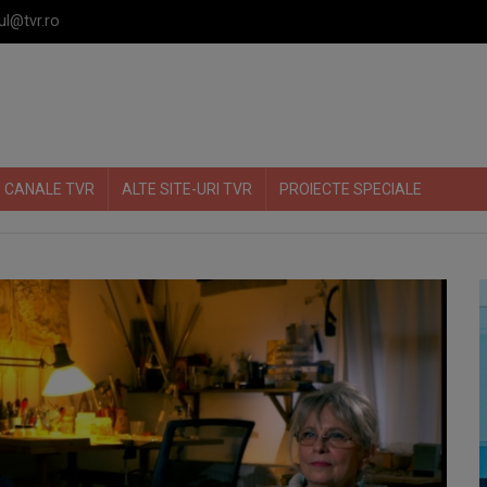
ul@tvr.ro
CANALE TVR
ALTE SITE-URI TVR
PROIECTE SPECIALE