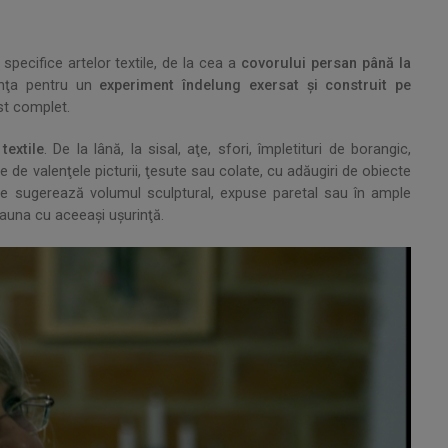
specifice artelor textile, de la cea a
covorului persan până la
tenţa pentru un
experiment îndelung exersat şi construit pe
ist complet.
textile
. De la lână, la sisal, aţe, sfori, împletituri de borangic,
 de valenţele picturii, ţesute sau colate, cu adăugiri de obiecte
ce sugerează volumul sculptural, expuse paretal sau în ample
eauna cu aceeaşi uşurinţă.