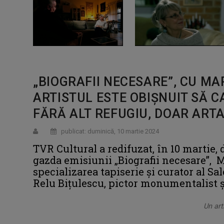
„BIOGRAFII NECESARE”, CU MA
ARTISTUL ESTE OBIŞNUIT SĂ C
FĂRĂ ALT REFUGIU, DOAR ARTA 
publicat: duminică, 10 martie 2024
TVR Cultural a redifuzat, în 10 martie, 
gazda emisiunii „Biografii necesare”, M
specializarea tapiserie și curator al Sa
Relu Bițulescu, pictor monumentalist 
Un art