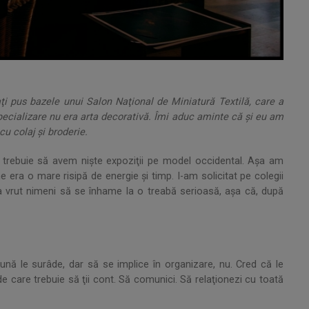
ţi pus bazele unui Salon Naţional de Miniatură Textilă, care a
 specializare nu era arta decorativă. Îmi aduc aminte că şi eu am
u colaj şi broderie.
 trebuie să avem nişte expoziţii pe model occidental. Aşa am
 era o mare risipă de energie şi timp. I-am solicitat pe colegii
a vrut nimeni să se înhame la o treabă serioasă, aşa că, după
pună le surâde, dar să se implice în organizare, nu. Cred că le
de care trebuie să ţii cont. Să comunici. Să relaţionezi cu toată