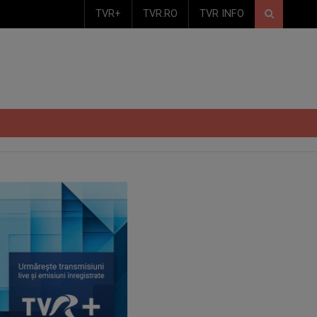
TVR+
TVR.RO
TVR INFO