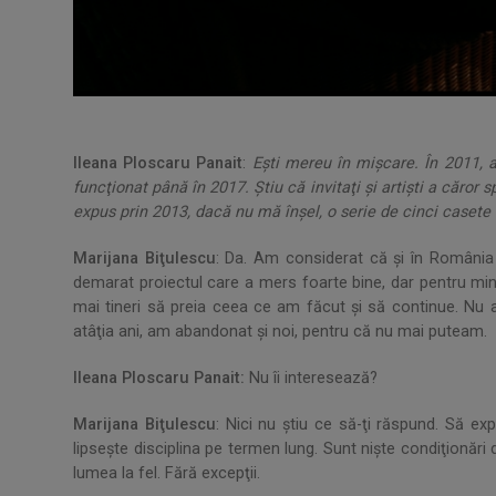
Ileana Ploscaru Panait
:
Eşti mereu în mişcare. În 2011, a
funcţionat până în 2017. Ştiu că invitaţi şi artişti a căror
expus prin 2013, dacă nu mă înşel, o serie de cinci casete c
Marijana Biţulescu
: Da. Am considerat că şi în România
demarat proiectul care a mers foarte bine, dar pentru mine
mai tineri să preia ceea ce am făcut şi să continue. Nu 
atâţia ani, am abandonat şi noi, pentru că nu mai puteam.
Ileana Ploscaru Panait:
Nu îi interesează?
Marijana Biţulescu
: Nici nu ştiu ce să-ţi răspund. Să ex
lipseşte disciplina pe termen lung. Sunt nişte condiţionări 
lumea la fel. Fără excepţii.