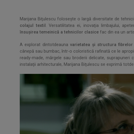
Marijana Biţulescu foloseşte o largă diversitate de tehnici 
colajul textil
. Versatilitatea ei, inovaţia limbajului, ape
însuşirea temeinică a tehnicilor clasice
fac din ea un art
A explorat dintotdeauna
varietatea și structura fibrelor 
cânepă sau bumbac, într-o coloristică rafinată ce le apropie
ready-made, mărgele sau broderii delicate, suprapuneri 
instalaţii arhitecturale, Marijana Biţulescu se exprimă totd