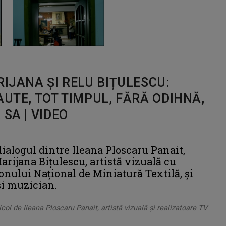
RIJANA ȘI RELU BIȚULESCU:
AUTE, TOT TIMPUL, FĂRĂ ODIHNĂ,
SA | VIDEO
dialogul dintre Ileana Ploscaru Panait,
arijana Biţulescu, artistă vizuală cu
lonului Naţional de Miniatură Textilă, și
şi muzician.
icol de Ileana Ploscaru Panait, artistă vizuală și realizatoare TV