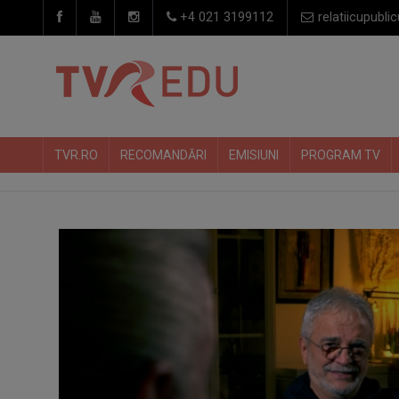
+4 021 3199112
relatiicupublic
TVR.RO
RECOMANDĂRI
EMISIUNI
PROGRAM TV