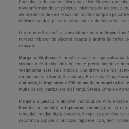
Doi colegi şi doi prieteni: Marijana şi Relu Biţulescu, aceş
nonconformist de artişti vizuali. Mulţimea de tapiserii, pic
ale prietenilor de care n-au uitat, multe întâmplări pe ca
întâlnirii noastre, pe care doresc să v-o destăinui într-o 
O atmosferă calmă şi binevoitoare ne-a întâmpinat încă
mirosul îmbietor de plăcintă coaptă şi aromă de cafea, po
relaxată.
Marijana Biţulescu
– artistă vizuală cu specializarea
t
valoare a fost răsplătită cu multe premii naţionale şi in
vestimentar este, fără îndoială, una dintre cele mai acti
românească la Beirut, Strasbourg, Bruxelles, Paris, Flor
distincţie, la împlinirea a 500 de ani de la moartea lui 
multe colecţii particulare din Franţa, Statele Unite ale Ame
Marijana Biţulescu a absolvit Institutul de Arte Plastic
Blendea, o maestră a tapiseriei româneşti
, de la care
ţesutului. Imediat după absolvire, începe să participe cu lucr
decorativă. Expune, în principal, tapiserie, colaj textil, broder