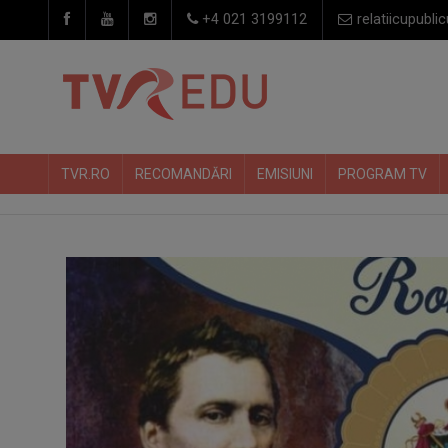
+4 021 3199112
relatiicupublic
TVR.RO
RECOMANDĂRI
EMISIUNI
PROGRAM TV