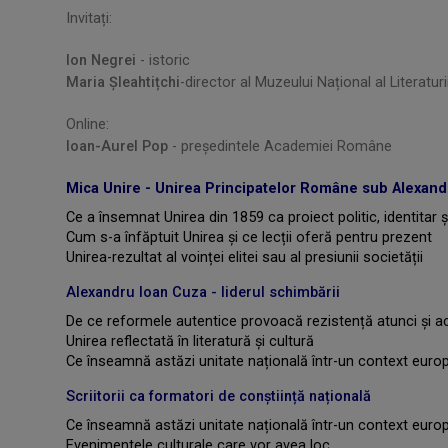
Invitați:
Ion Negrei
- istoric
Maria Șleahtițchi
-director al Muzeului Național al Literatu
Online:
Ioan-Aurel Pop
- președintele Academiei Române
Mica Unire - Unirea Principatelor Române sub Alexand
Ce a însemnat Unirea din 1859 ca proiect politic, identitar și
Cum s-a înfăptuit Unirea și ce lecții oferă pentru prezent
Unirea-rezultat al voinței elitei sau al presiunii societății
Alexandru Ioan Cuza - liderul schimbării
De ce reformele autentice provoacă rezistență atunci și 
Unirea reflectată în literatură și cultură
Ce înseamnă astăzi unitate națională într-un context euro
Scriitorii ca formatori de conștiință națională
Ce înseamnă astăzi unitate națională într-un context euro
Evenimentele culturale care vor avea loc.