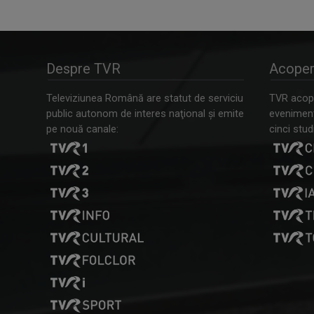
Despre TVR
Acoper
Televiziunea Română are statut de serviciu
TVR acope
public autonom de interes naţional şi emite
evenimente
pe nouă canale:
cinci studi