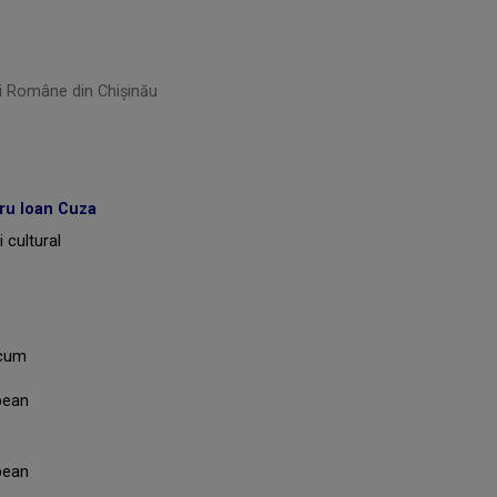
rii Române din Chișinău
ru Ioan Cuza
 cultural
acum
pean
pean