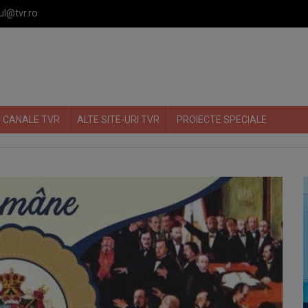
ul@tvr.ro
CANALE TVR
ALTE SITE-URI TVR
PROIECTE SPECIALE