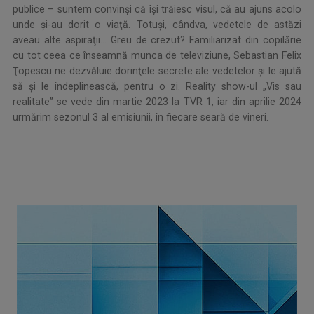
publice – suntem convinşi că îşi trăiesc visul, că au ajuns acolo
unde şi-au dorit o viaţă. Totuşi, cândva, vedetele de astăzi
aveau alte aspiraţii... Greu de crezut? Familiarizat din copilărie
cu tot ceea ce înseamnă munca de televiziune, Sebastian Felix
Ţopescu ne dezvăluie dorinţele secrete ale vedetelor şi le ajută
să şi le îndeplinească, pentru o zi. Reality show-ul „Vis sau
realitate” se vede din martie 2023 la TVR 1, iar din aprilie 2024
urmărim sezonul 3 al emisiunii, în fiecare seară de vineri.