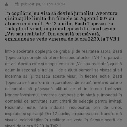
publicat: joi, 11 aprilie 2024
În copilărie, nu visa să devină jurnalist. Aventura
şi situaţiile limită din filmele cu Agentul 007 au
atras-o mai mult. Pe 12 aprilie, Basti Ţopescu i-a
îndeplinit visul, în primul episod din noul sezon
„Vis sau realitate”. Din această primăvară,
emisiunea se vede vinerea, de la ora 22:30, la TVR 1.
Într-o societate copleşită de grabă și de realitatea aspră, Basti
Ţopescu îşi dorește să ofere telespectatorilor TVR 1 o pauză...
de vis. Acesta este şi scopul emisiunii „Vis sau realitate”, ajunsă
acum la sezonul al treilea – de a ajuta oamenii să viseze şi a-i
îndemna să îşi trăiască aceste visuri. În fiecare ediție, Basti
Țopescu se transformă în „creatorul de visuri”, invitând câte o
celebritate să pășească alături de el în lumea fanteziei.
Nonconformismul, trecerea grațioasă prin viață și impactul în
domeniul de activitate sunt criterii de selecție pentru invitați.
Rezultatul este, fără îndoială, înduioșător, plin de umor,
inspirație și speranță. Din 12 aprilie, emisiunea care transformă
visurile celebrităților în realitate se vede în fiecare seară de
vineri, de la ora 22.30, la TVR 1.