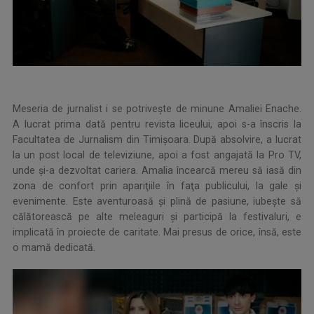
Meseria de jurnalist i se potriveşte de minune Amaliei Enache.
A lucrat prima dată pentru revista liceului, apoi s-a înscris la
Facultatea de Jurnalism din Timişoara. După absolvire, a lucrat
la un post local de televiziune, apoi a fost angajată la Pro TV,
unde şi-a dezvoltat cariera. Amalia încearcă mereu să iasă din
zona de confort prin apariţiile în faţa publicului, la gale şi
evenimente. Este aventuroasă şi plină de pasiune, iubeşte să
călătorească pe alte meleaguri şi participă la festivaluri, e
implicată în proiecte de caritate. Mai presus de orice, însă, este
o mamă dedicată.