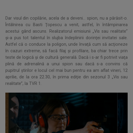
Dar visul din copilărie, acela de a deveni... spion, nu a părăsit-o.
Întâlnirea cu Basti Ţopescu a venit, astfel, în întâmpinarea
acestui gând ascuns. Realizatorul emisiunii „Vis sau realitate”
și-a pus tot talentul în slujba îndeplinirii dorinţei invitatei sale.
Astfel că o conduce la poligon, unde învaţă cum să acţioneze
în cazuri extreme, să facă filaj şi profilare, ba chiar trece prin
teste de logică şi de cultură generală. Dacă i s-ar fi potrivit viaţa
plină de adrenalină a unui spion sau dacă s-a convins că
pupitrul ştirilor e locul cel mai bun pentru ea am aflat vineri, 12
aprilie, de la ora 22.30, în prima ediţie din sezonul 3 „Vis sau
realitate”, la TVR 1.