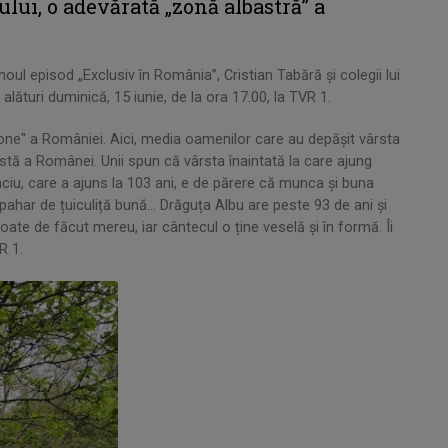
lui, o adevărată „zonă albastră” a
oul episod „Exclusiv în România”, Cristian Tabără şi colegii lui
alături duminică, 15 iunie, de la ora 17.00, la TVR 1.
zone" a României. Aici, media oamenilor care au depășit vârsta
tă a Românei. Unii spun că vârsta înaintată la care ajung
aciu, care a ajuns la 103 ani, e de părere că munca și buna
 pahar de țuiculiță bună... Drăguța Albu are peste 93 de ani și
oate de făcut mereu, iar cântecul o ține veselă și în formă. Îi
R 1.