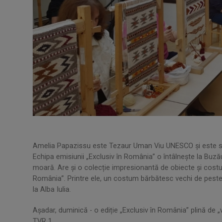
Amelia Papazissu este Tezaur Uman Viu UNESCO și este sing
Echipa emisiunii „Exclusiv în România” o întâlneşte la Buză
moară. Are și o colecție impresionantă de obiecte și costu
România”. Printre ele, un costum bărbătesc vechi de peste 
la Alba Iulia.
Așadar, duminică - o ediție „Exclusiv în România” plină de „via
TVR 1.