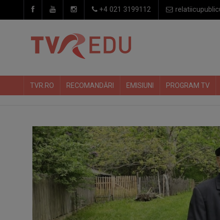
+4 021 3199112
relatiicupublic
TVR.RO
RECOMANDĂRI
EMISIUNI
PROGRAM TV