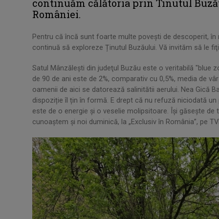
continuăm călătoria prin Tinutul Buzău
României.
Pentru că încă sunt foarte multe povești de descoperit, în n
continuă să exploreze Ținutul Buzăului. Vă invităm să le fiţi 
Satul Mânzălești din judeţul Buzău este o veritabilă "blue 
de 90 de ani este de 2%, comparativ cu 0,5%, media de vârs
oamenii de aici se datorează salinitătii aerului. Nea Gică B
dispoziție îl țin în formă. E drept că nu refuză niciodată un
este de o energie și o veselie molipsitoare. Își găsește de t
cunoaştem şi noi duminică, la „Exclusiv în România”, pe TV