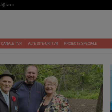
ul@tvr.ro
CANALE TVR
ALTE SITE-URI TVR
PROIECTE SPECIALE