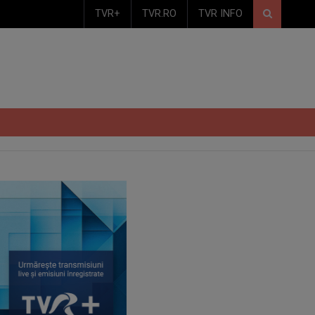
TVR+
TVR.RO
TVR INFO