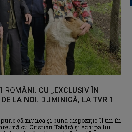
I ROMÂNI. CU „EXCLUSIV ÎN
DE LA NOI. DUMINICĂ, LA TVR 1
 spune că munca și buna dispoziție îl țin în
mpreună cu Cristian Tabără şi echipa lui