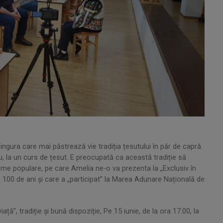
ura care mai păstrează vie tradiția țesutului în păr de capră.
u, la un curs de țesut. E preocupată ca această tradiție să
me populare, pe care Amelia ne-o va prezenta la „Exclusiv în
100 de ani şi care a „participat” la Marea Adunare Națională de
ță”, tradiție și bună dispoziție, Pe 15 iunie, de la ora 17.00, la