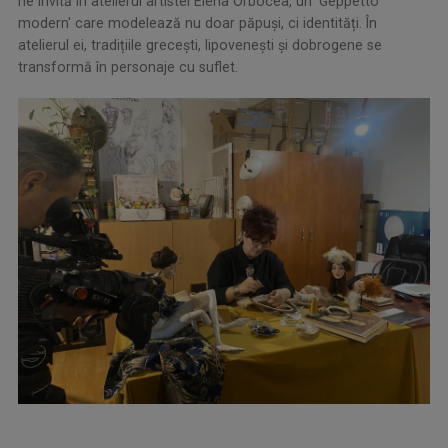
ne invită în atelierul artistei Elena Orbocea, un 'Geppetto
modern' care modelează nu doar păpuși, ci identități. În
atelierul ei, tradițiile grecești, lipovenești și dobrogene se
transformă în personaje cu suflet.