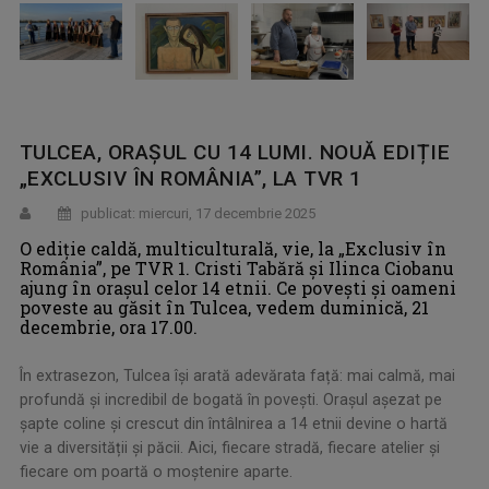
TULCEA, ORAȘUL CU 14 LUMI. NOUĂ EDIȚIE
„EXCLUSIV ÎN ROMÂNIA”, LA TVR 1
publicat: miercuri, 17 decembrie 2025
O ediție caldă, multiculturală, vie, la „Exclusiv în
România”, pe TVR 1. Cristi Tabără și Ilinca Ciobanu
ajung în orașul celor 14 etnii. Ce poveşti şi oameni
poveste au găsit în Tulcea, vedem duminică, 21
decembrie, ora 17.00.
În extrasezon, Tulcea își arată adevărata față: mai calmă, mai
profundă și incredibil de bogată în povești. Orașul așezat pe
șapte coline și crescut din întâlnirea a 14 etnii devine o hartă
vie a diversității și păcii. Aici, fiecare stradă, fiecare atelier și
fiecare om poartă o moștenire aparte.