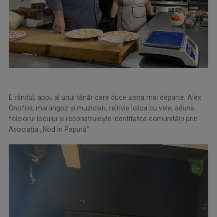
E rândul, apoi, al unui tânăr care duce zona mai departe. Alex
Onofrei, marangoz și muzician, reînvie lotca cu vele, adună
folclorul locului și reconstruiește identitatea comunității prin
Asociația „Nod în Papură”.