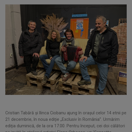
Cristian Tabără și Ilinca Ciobanu ajung în orașul celor 14 etnii pe
21 decembrie, în noua ediţie „Exclusiv în România”. Urmărim
ediţia duminică, de la ora 17.00. Pentru început, cei doi călători