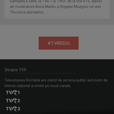
Sâmbătă 6 iunie, la TVR 1 și TVR+, de la ora 9:15, alături
de moderatorii Anca Mazilu şi Bogdan Muzgoci va veni
“Doctorul animalelor ...
#TVREDU
Despre TVR
Televiziunea Română are statut de serviciu public autonom de
interes naţional şi emite pe nouă canale: