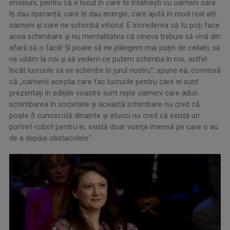
emisiuni, pentru că e locul în care te întâlnești cu oameni care
îți dau speranță, care îți dau energie, care ajută în mod real alți
oameni și care ne schimbă viitorul. E încrederea că tu poți face
acea schimbare și nu mentalitatea că cineva trebuie să vină din
afară să o facă! Și poate să ne plângem mai puțin de ceilalți, să
ne uităm la noi și să vedem ce putem schimba în noi, astfel
încât lucrurile să se schimbe în jurul nostru”, spune ea, convinsă
că „oamenii aceștia care fac lucrurile pentru care ei sunt
prezentați în edițiile voastre sunt niște oameni care aduc
schimbarea în societate și această schimbare nu cred că
poate fi cunoscută dinainte și atunci nu cred că există un
portret-robot pentru ei, există doar voința imensă pe care o au
de a depăși obstacolele.”