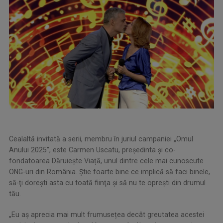
Cealaltă invitată a serii, membru în juriul campaniei „Omul
Anului 2025”, este Carmen Uscatu, președinta și co-
fondatoarea Dăruiește Viață, unul dintre cele mai cunoscute
ONG-uri din România. Ştie foarte bine ce implică să faci binele,
să-ţi doreşti asta cu toată fiinţa şi să nu te opreşti din drumul
tău.
„Eu aș aprecia mai mult frumusețea decât greutatea acestei