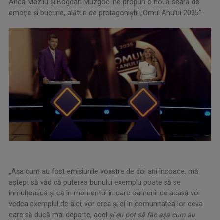
Anca Mazilu şi Bogdan Muzgoci ne propun o nouă seară de
emoţie şi bucurie, alături de protagoniştii „Omul Anului 2025”.
„Așa cum au fost emisiunile voastre de doi ani încoace, mă
aștept să văd că puterea bunului exemplu poate să se
înmulțească și că în momentul în care oamenii de acasă vor
vedea exemplul de aici, vor crea și ei în comunitatea lor ceva
care să ducă mai departe, acel
și eu pot să fac așa cum au