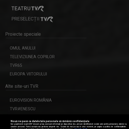
PRESELECȚII
Proiecte speciale
OMUL ANULUI
TELEVIZIUNEA COPIILOR
TVR65
EUROPA VIITORULUI
Alte site-uri TVR
EUROVISION ROMÂNIA
TVR#ENESCU
CERBUL DE AUR
Nouă ne pasă ca datele tale personale să rămână confidențiale
Noi și partenerii noștri
657
stocăm și/sau accesăm informații pe dispozitivul dvs., precum identificatorii cookie unici pentru prelucrarea datelor cu
caracter personal. Puteți accepta sau gestiona alegerile dvs. făcând clic mai jos sau în orice moment, pe pagina cu politica de confidențialitate.