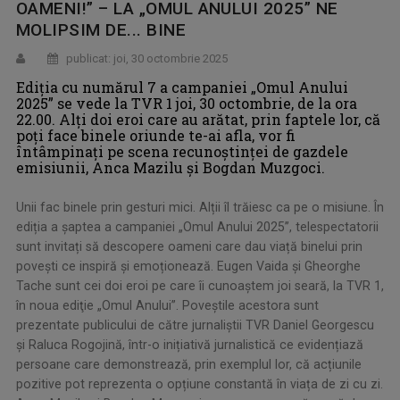
OAMENI!” – LA „OMUL ANULUI 2025” NE
MOLIPSIM DE... BINE
publicat: joi, 30 octombrie 2025
Ediţia cu numărul 7 a campaniei „Omul Anului
2025” se vede la TVR 1 joi, 30 octombrie, de la ora
22.00. Alţi doi eroi care au arătat, prin faptele lor, că
poţi face binele oriunde te-ai afla, vor fi
întâmpinaţi pe scena recunoștinței de gazdele
emisiunii, Anca Mazilu și Bogdan Muzgoci.
Unii fac binele prin gesturi mici. Alții îl trăiesc ca pe o misiune. În
ediția a şaptea a campaniei „Omul Anului 2025”, telespectatorii
sunt invitați să descopere oameni care dau viață binelui prin
povești ce inspiră și emoționează. Eugen Vaida şi Gheorghe
Tache sunt cei doi eroi pe care îi cunoaştem joi seară, la TVR 1,
în noua ediţie „Omul Anului”. Poveștile acestora sunt
prezentate publicului de către jurnaliștii TVR Daniel Georgescu
și Raluca Rogojină, într-o inițiativă jurnalistică ce evidențiază
persoane care demonstrează, prin exemplul lor, că acțiunile
pozitive pot reprezenta o opțiune constantă în viața de zi cu zi.