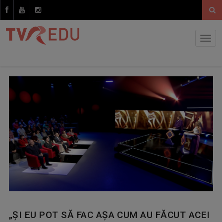
„ŞI EU POT SĂ FAC AȘA CUM AU FĂCUT ACEI