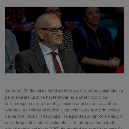
Au trecut 20 de ani de când sărbătorește ziua transplantului ca
pe adevărata lui zi de naștere! Dar nu a uitat nicio clipă
suferința prin care a trecut și, chiar în anul în care a avut loc
operația, a decis să-și dedice viața celor care trec prin același
calvar. S-a înscris în Asociația Transplantaților din România și în
scurt timp a devenit președintele ei. De atunci, duce o luptă
zilnică pentru cei peste 2.000 de membri din toată țara care fie