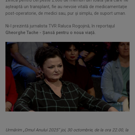
așteaptă un transplant, fie au nevoie vitală de medicamentație
post-operatorie, de medici sau, pur și simplu, de suport uman.
Ni-l prezintă jurnalista TVR
Raluca Rogojină, în reportajul
Gheorghe Tache - Şansă pentru o noua viață
.
Urmărim „Omul Anului 2025” joi, 30 octombrie, de la ora 22.00, la