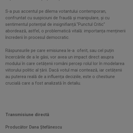
S-a pus accentul pe dilema votantului contemporan,
confruntat cu suspiciuni de fraudă și manipulare, și cu
sentimentul potențial de insignifianță.
"Punctul Critic"
abordează, astfel, o problematică vitală: importanța menținerii
încrederii în procesul democratic.
Răspunsurile pe care emisiunea le-a oferit, sau cel puțin
încercările de a le găsi, vor avea un impact direct asupra
modului în care cetățenii români percep rolul lor în modelarea
viitorului politic al țării. Dacă votul mai contează, iar cetățenii
au puterea reală de a influența deciziile, este o chestiune
crucială care a fost analizată în detaliu.
.
Transmisiune directă
Producător Dana Ştefănescu