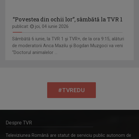
“Povestea din ochii lor”, sâmbătă la TVR 1
publicat:
joi, 04 iunie 2026
Sâmbătă 6 iunie, la TVR 1 și TVR+, de la ora 9:15, alături
de moderatorii Anca Mazilu şi Bogdan Muzgoci va veni
“Doctorul animalelor ...
#TVREDU
Despre TVR
Televiziunea Română are statut de serviciu public autonom de