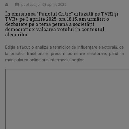
publicat: joi, 03 aprilie 2025
În emisiunea "Punctul Critic" difuzată pe TVR1 și
TVR+ pe 3 aprilie 2025, ora 18:15, am urmărit o
dezbatere pe o temă perenă a societății
democratice: valoarea votului în contextul
alegerilor.
Ediția a făcut o analiză a tehnicilor de influențare electorală, de
la practici tradiționale, precum pomenile electorale, până la
manipularea online prin intermediul boților.