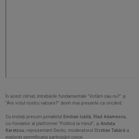
În acest climat, întrebările fundamentale "Votăm sau nu?" și
"Are votul nostru valoare?" devin mai presante ca oricând.
Cu invitați precum jurnalistul
Emilian Isăilă
,
Vlad Adamescu
,
co-fondator al platformei "Politică la minut", și
Anduța
Karetzou
, reprezentant Declic, moderatorul
Cristian Tabără
a
explorat semnificația participării civice.