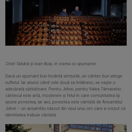
Cristi Tabără și Ioan Buia, in crama cu spumante
Dacă un spumant bun încântă simțurile, un cântec bun atinge
sufletul. Iar atunci când cele două se întâlnesc, se naște o
adevărată sărbătoare. Pentru Jidvei, pentru Valea Târnavelor,
cântecul este artă, moștenire și felul în care comunitatea își
spune povestea, iar aici, povestea este cântată de Ansamblul
Jidvei – un ansamblu născut din visul unui om care a crezut că
identitatea trebuie cântată.