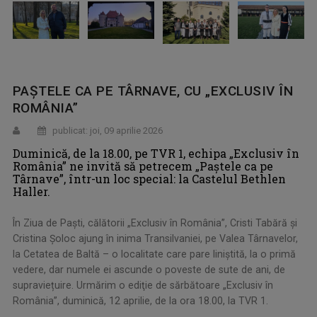
PAȘTELE CA PE TÂRNAVE, CU „EXCLUSIV ÎN
ROMÂNIA”
publicat: joi, 09 aprilie 2026
Duminică, de la 18.00, pe TVR 1, echipa „Exclusiv în
România” ne invită să petrecem „Paştele ca pe
Târnave”, într-un loc special: la Castelul Bethlen
Haller.
În Ziua de Paşti, călătorii „Exclusiv în România”, Cristi Tabără și
Cristina Șoloc ajung în inima Transilvaniei, pe Valea Târnavelor,
la Cetatea de Baltă – o localitate care pare liniștită, la o primă
vedere, dar numele ei ascunde o poveste de sute de ani, de
supraviețuire. Urmărim o ediţie de sărbătoare „Exclusiv în
România”, duminică, 12 aprilie, de la ora 18.00, la TVR 1.