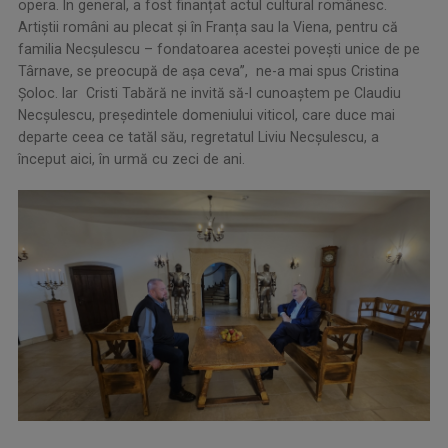
opera. În general, a fost finanțat actul cultural românesc.
Artiștii români au plecat și în Franța sau la Viena, pentru că
familia Necșulescu – fondatoarea acestei povești unice de pe
Târnave, se preocupă de așa ceva”, ne-a mai spus Cristina
Şoloc. Iar Cristi Tabără ne invită să-l cunoaștem pe Claudiu
Necșulescu, președintele domeniului viticol, care duce mai
departe ceea ce tatăl său, regretatul Liviu Necșulescu, a
început aici, în urmă cu zeci de ani.