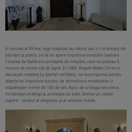
În secolul al XII-lea, regii maghiari au ridicat aici o fortăreață din
pământ și piatră, ca să se apere împotriva invaziilor barbare.
Cetatea de Baltă era protejată de mlaștini, care nu puteau fi
trecute de niciun cal de luptă. În 1489, Regele Matei Corvin îi
dăruiește cetatea lui Ștefan cel Mare, ca recompensă pentru
alianța lor împotriva turcilor, iar domnitorul moldovean o
stăpânește vreme de 100 de ani. Apoi, de a lungul secolelor,
fortăreața strategică, protejată de bălți, devine un castel
superb - simbol al eleganței și al vinurilor nobile.