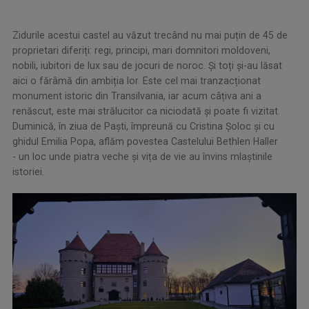
Zidurile acestui castel au văzut trecând nu mai puțin de 45 de
proprietari diferiți: regi, principi, mari domnitori moldoveni,
nobili, iubitori de lux sau de jocuri de noroc. Și toți și-au lăsat
aici o fărâmă din ambiția lor. Este cel mai tranzacționat
monument istoric din Transilvania, iar acum câțiva ani a
renăscut, este mai strălucitor ca niciodată și poate fi vizitat.
Duminică, în ziua de Paşti, împreună cu Cristina Şoloc și cu
ghidul Emilia Popa, aflăm povestea Castelului Bethlen Haller
- un loc unde piatra veche și vița de vie au învins mlaștinile
istoriei.