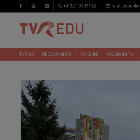
+4 021 3199112
relatiicupublic
TVR.RO
RECOMANDĂRI
EMISIUNI
PROGRAM TV