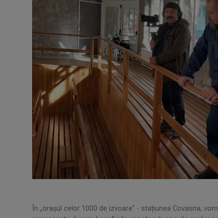
În „orașul celor 1000 de izvoare” - stațiunea Covasna, vo