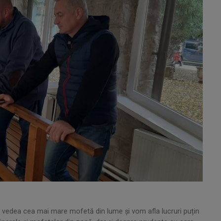
m vedea cea mai mare mofetă din lume şi vom afla lucruri puțin