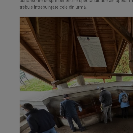
cunoascute despre beneficiile spectaculoase ale apelor mi
trebuie întrebuințate cele din urmă.