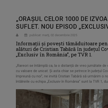
„ORAȘUL CELOR 1000 DE IZVOA
SUFLET. NOU EPISOD „EXCLUSIV
publicat: marţi, 02 decembrie 2025
Informații și povești tămăduitoare pen
alături de Cristian Tabără în judeţul Co
„Exclusiv în România”, pe TVR 1.
„Rareori se întâmplă ca, la o distanță de vreo jumătate de o
cu valoare de unicat. Și asta chiar se petrece în județul 
împreună cu noi”, ne invită Cristian Tabără să urmărim o n
întâlnirile cu echipa „Exclusiv în România” sunt la TVR 1, du