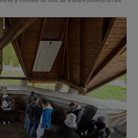
nerale și mofetelor din zonă, dar și despre prudența cu care