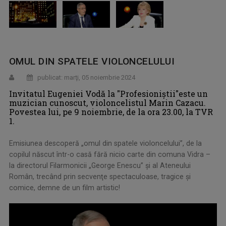
OMUL DIN SPATELE VIOLONCELULUI
publicat: marţi, 05 noiembrie 2024
Invitatul Eugeniei Vodă la "Profesioniştii"este un
muzician cunoscut, violoncelistul Marin Cazacu.
Povestea lui, pe 9 noiembrie, de la ora 23.00, la TVR
1.
Emisiunea descoperă „omul din spatele violoncelului”, de la
copilul născut într-o casă fără nicio carte din comuna Vidra –
la directorul Filarmonicii „George Enescu” şi al Ateneului
Român, trecând prin secvenţe spectaculoase, tragice şi
comice, demne de un film artistic!