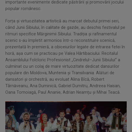
importante evenimente dedicate păstrării și promovării jocului
popular românesc.
Forța și virtuozitatea artistică au marcat debutul primei seri,
când Junii Sibiului, în calitate de gazde, au deschis festivalul pe
ritmuri specifice Mărginimii Sibiului. Tradiția și rafinamentul
scenic s-au împletit armonios într-o reconstituire scenică,
prezentată în premieră, a obiceiurilor legate de intrarea fetei în
horă, așa cum se practicau pe Valea Hârtibaciului. Recitalul
Ansamblului Folcloric Profesionist „Cindrelul–Junii Sibiului” a
culminat cu un colaj de mare virtuozitate dedicat dansurilor
populare din Moldova, Muntenia și Transilvania. Alături de
dansatori și orchestră, au evoluat Alina Bîcă, Robert
Târnăveanu, Ana Duminică, Gabriel Dumitru, Andreea Haisan,
Oana Tomoiagă, Paul Ananie, Adrian Neamțu și Mihai Teacă.