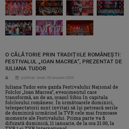
O CĂLĂTORIE PRIN TRADIȚIILE ROMÂNEȘTI:
FESTIVALUL „IOAN MACREA”, PREZENTAT DE
IULIANA TUDOR
publicat: vineri, 09 ianuarie 2026
Iuliana Tudor este gazda Festivalului Național de
Folclor „Ioan Macrea”, evenimentul care
transformă, an de an, orașul Sibiu în capitala
folclorului românesc. În următoarele duminici,
telespectatorii sunt invitați să își petreacă serile
de duminică urmărind la TVR cele mai frumoase
momente ale Festivalului. Prima parte va fi
difuzată duminică, 11 ianuarie, de la ora 21.00, la
TVR 1 şi TVR Internaţional.