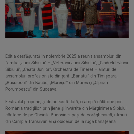
Ediția desfășurată în noiembrie 2025 a reunit ansambluri din
familia „Junii Sibiului” – „Veteranii Junii Sibiului”, „Cindrelul–Junii
Sibiului”, „Ceata Junilor”, Orchestra de Tineret – alături de
ansambluri profesioniste din țară: „Banatul” din Timișoara,
„Busuiocul” din Bacău, „Mureșul” din Mureș și „Ciprian
Porumbescu” din Suceava.
Festivalul propune, și de această dată, o amplă călătorie prin
România tradițiilor, prin jiene și învârtite din Mărginimea Sibiului,
cântece de pe Obcinile Bucovinei, pași de corăghească, ritmuri
din Câmpia Transilvaniei și obiceiuri de la ruga bănățeană.