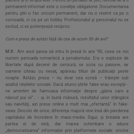
plăcere şi în timpul liber. Pentru un jurnalist la Ştiri, nevoia de a fi
permanent informat este o condiţie obligatorie. Documentarea
pentru ştiri o fac oricum permanent, dar nu o resimt ca pe o
corvoadă, ci ca pe un hobby. Profesionalul şi personalul nu se
exclud, ci se potenţează reciproc.
Cum e presa de astăzi faţă de cea de acum 30 de ani?
M.R.:
Am avut şansa să intru în presă în anii ’90, ceea ce noi
numim perioada romantică a jurnalismului. Era o explozie de
libertate după decenii de cenzură, se scria cu pasiune, iar
oamenii citeau cu nesaţ, apăreau titluri de publicaţii peste
noapte. Astăzi, presa – nu doar cea scrisă – trăieşte sub
asaltul reţelelor sociale. Dacă atunci ştirile false erau excepţii -
ne amintim de faimoasa informaţie despre „găina care a
născut pui vii"... - şi, în bună măsură, rezultatul unor stângăcii
sau naivităţi, azi presa online e mult mai „ofertantă" în fake-
news. Dincolo de orice, diferenţa majoră vine însă din pierderea
capitalului de încredere în mass-media. Sigur, şi breasla are
partea ei de vină, dar marea schimbare o aduce
„democratizarea” informaţiei prin platformele sociale: oricine