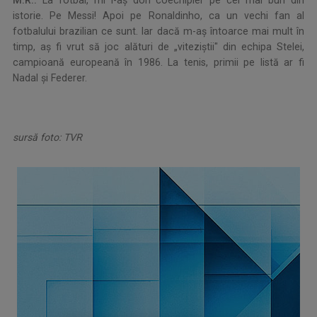
M.R.:
La fotbal, mi l-aş dori coechipier pe cel mai bun din
istorie. Pe Messi! Apoi pe Ronaldinho, ca un vechi fan al
fotbalului brazilian ce sunt. Iar dacă m-aş întoarce mai mult în
timp, aş fi vrut să joc alături de „viteziştii" din echipa Stelei,
campioană europeană în 1986. La tenis, primii pe listă ar fi
Nadal şi Federer.
sursă foto: TVR