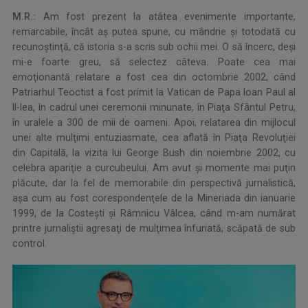
M.R.:
Am fost prezent la atâtea evenimente importante,
remarcabile, încât aş putea spune, cu mândrie şi totodată cu
recunoştinţă, că istoria s-a scris sub ochii mei. O să încerc, deşi
mi-e foarte greu, să selectez câteva. Poate cea mai
emoţionantă relatare a fost cea din octombrie 2002, când
Patriarhul Teoctist a fost primit la Vatican de Papa Ioan Paul al
II-lea, în cadrul unei ceremonii minunate, în Piaţa Sfântul Petru,
în uralele a 300 de mii de oameni. Apoi, relatarea din mijlocul
unei alte mulţimi entuziasmate, cea aflată în Piaţa Revoluţiei
din Capitală, la vizita lui George Bush din noiembrie 2002, cu
celebra apariţie a curcubeului. Am avut şi momente mai puţin
plăcute, dar la fel de memorabile din perspectivă jurnalistică,
aşa cum au fost corespondenţele de la Mineriada din ianuarie
1999, de la Costeşti şi Râmnicu Vâlcea, când m-am numărat
printre jurnaliştii agresaţi de mulţimea înfuriată, scăpată de sub
control.