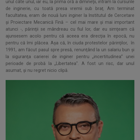
unul câte unul, iar eu, la prima oră a dimineţii, intram la cursurile
de inginerie, cu toată presa vremii sub braţ. Am terminat
facultatea, eram de nouă luni inginer la Institutul de Cercetare
şi Proiectare Mecanică Fină – cel mai mare şi mai important
atunci -, părinţii se mândreau cu fiul lor, dar eu simţeam că
ajunsesem acolo pentru că aceea era direcţia în epocă, nu
pentru că îmi plăcea. Aşa că, în ciuda protestelor părinţilor, în
1991, am făcut pasul spre presă, renunţând la un salariu bun şi
la siguranţa carierei de inginer pentru „incertitudinea” unei
perioade de probă la „Libertatea". A fost un risc, dar unul
asumat, şi nu regret nicio clipă.