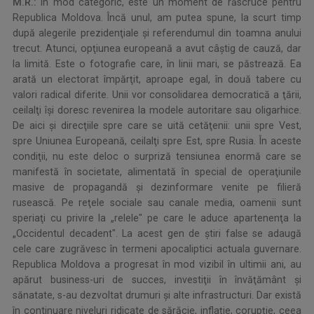
M.R.:
În mod categoric, este un moment de răscruce pentru
Republica Moldova. Încă unul, am putea spune, la scurt timp
după alegerile prezidenţiale şi referendumul din toamna anului
trecut. Atunci, opţiunea europeană a avut câştig de cauză, dar
la limită. Este o fotografie care, în linii mari, se păstrează. Ea
arată un electorat împărţit, aproape egal, în două tabere cu
valori radical diferite. Unii vor consolidarea democratică a ţării,
ceilalţi îşi doresc revenirea la modele autoritare sau oligarhice.
De aici şi direcţiile spre care se uită cetăţenii: unii spre Vest,
spre Uniunea Europeană, ceilalţi spre Est, spre Rusia. În aceste
condiţii, nu este deloc o surpriză tensiunea enormă care se
manifestă în societate, alimentată în special de operaţiunile
masive de propagandă şi dezinformare venite pe filieră
rusească. Pe reţele sociale sau canale media, oamenii sunt
speriaţi cu privire la „relele" pe care le aduce apartenenţa la
„Occidentul decadent". La acest gen de ştiri false se adaugă
cele care zugrăvesc în termeni apocaliptici actuala guvernare.
Republica Moldova a progresat în mod vizibil în ultimii ani, au
apărut business-uri de succes, investiţii în învăţământ şi
sănatate, s-au dezvoltat drumuri şi alte infrastructuri. Dar există
în continuare niveluri ridicate de sărăcie, inflaţie, corupţie, ceea