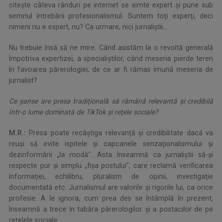
citeşte câteva rânduri pe internet se simte expert şi pune sub
semnul întrebării profesionalismul. Suntem toţi experţi, deci
nimeni nu e expert, nu? Ca urmare, nici jurnaliştii...
Nu trebuie însă să ne mire. Când asistăm la o revoltă generală
împotriva expertizei, a specialiştilor, când meseria pierde teren
în favoarea părerologiei, de ce ar fi rămas imună meseria de
jurnalist?
Ce şanse are presa tradiţională să rămână relevantă şi credibilă
într-o lume dominată de TikTok şi reţele sociale?
M.R.:
Presa poate recâştiga relevanţă şi credibilitate dacă va
reuşi să evite ispitele şi capcanele senzaţionalismului şi
dezinformării „la modă". Asta înseamnă ca jurnaliştii să-şi
respecte pur şi simplu „fişa postului", care reclamă verificarea
informaţiei, echilibru, pluralism de opinii, investigaţie
documentată etc. Jurnalismul are valorile şi rigorile lui, ca orice
profesie. A le ignora, cum prea des se întâmplă în prezent,
înseamnă a trece în tabăra părerologilor şi a postacilor de pe
reţelele sociale.