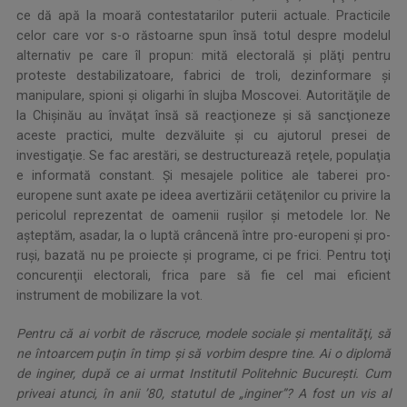
ce dă apă la moară contestatarilor puterii actuale. Practicile
celor care vor s-o răstoarne spun însă totul despre modelul
alternativ pe care îl propun: mită electorală şi plăţi pentru
proteste destabilizatoare, fabrici de troli, dezinformare şi
manipulare, spioni şi oligarhi în slujba Moscovei. Autorităţile de
la Chişinău au învăţat însă să reacţioneze şi să sancţioneze
aceste practici, multe dezvăluite şi cu ajutorul presei de
investigaţie. Se fac arestări, se destructurează reţele, populaţia
e informată constant. Şi mesajele politice ale taberei pro-
europene sunt axate pe ideea avertizării cetăţenilor cu privire la
pericolul reprezentat de oamenii ruşilor şi metodele lor. Ne
aşteptăm, asadar, la o luptă crâncenă între pro-europeni şi pro-
ruşi, bazată nu pe proiecte şi programe, ci pe frici. Pentru toţi
concurenţii electorali, frica pare să fie cel mai eficient
instrument de mobilizare la vot.
Pentru că ai vorbit de răscruce, modele sociale şi mentalităţi, să
ne întoarcem puţin în timp şi să vorbim despre tine. Ai o diplomă
de inginer, după ce ai urmat Institutil Politehnic Bucureşti. Cum
priveai atunci, în anii ’80, statutul de „inginer”? A fost un vis al