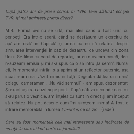
După patru ani de presă scrisă, în 1996 te-ai alăturat echipei
TVR. Îţi mai aminteşti primul direct?
M.R.:
Primul
live
nu se uită, mai ales când a fost unul cu
peripeţii. Era într-o seară, când se desfăşura un exerciţiu de
apărare civilă în Capitală şi urma ca eu să relatez despre
simularea intervenţiei în caz de dezastru, de undeva din zona
Unirii. Se filma cu carul de reportaj, iar eu n-aveam cască, deci
n-auzeam emisia şi mi s-a spus că o să intru „la semn". Numai
că, în momentul intrării s-a aprins şi un reflector puternic, aşa
încât n-am mai văzut nimic în faţă. Degeaba dădea din mână
colegul cameraman... „Nu văd semnul!" - am spus, dezorientat.
Şi exact aşa s-a auzit şi pe post... După câteva secunde care mi
s-au părut o veşnicie, am înţeles că sunt în direct şi am început
să relatez. Nu pot descrie cum îmi simţeam inima! A fost o
intrare memorabilă în lumea
live-urilor
, ce să zic... (râde!)
Care au fost momentele cele mai interesante sau încărcate de
emoţie la care ai luat parte ca jurnalist?