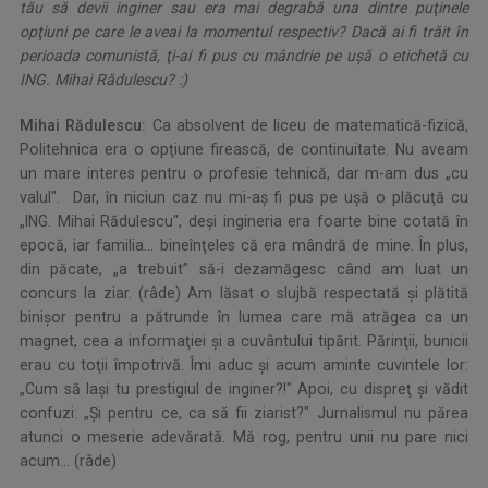
tău să devii inginer sau era mai degrabă una dintre puţinele
opţiuni pe care le aveai la momentul respectiv? Dacă ai fi trăit în
perioada comunistă, ţi-ai fi pus cu mândrie pe uşă o etichetă cu
ING. Mihai Rădulescu? :)
Mihai Rădulescu:
Ca absolvent de liceu de matematică-fizică,
Politehnica era o opţiune firească, de continuitate. Nu aveam
un mare interes pentru o profesie tehnică, dar m-am dus „cu
valul". Dar, în niciun caz nu mi-aş fi pus pe uşă o plăcuţă cu
„ING. Mihai Rădulescu", deşi ingineria era foarte bine cotată în
epocă, iar familia... bineînţeles că era mândră de mine. În plus,
din păcate, „a trebuit” să-i dezamăgesc când am luat un
concurs la ziar. (râde) Am lăsat o slujbă respectată şi plătită
binişor pentru a pătrunde în lumea care mă atrăgea ca un
magnet, cea a informaţiei şi a cuvântului tipărit. Părinţii, bunicii
erau cu toţii împotrivă. Îmi aduc şi acum aminte cuvintele lor:
„Cum să laşi tu prestigiul de inginer?!" Apoi, cu dispreţ şi vădit
confuzi: „Şi pentru ce, ca să fii ziarist?" Jurnalismul nu părea
atunci o meserie adevărată. Mă rog, pentru unii nu pare nici
acum... (râde)