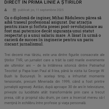
DIRECT ÎN PRIMA LINIE A ŞTIRILOR
publicat: joi, 11 septembrie 2025
Cu o diplomă de inginer, Mihai Rădulescu părea să
aibă traseul profesional asigurat. Dar atracţia
pentru ziare şi forfota presei post-revoluţionare au
fost mai puternice decât siguranţa unui statut
respectat şi a unui salariu mare. A lăsat în urmă o
carieră de succes în inginerie pentru un pariu
riscant: jurnalismul.
Trei decenii mai târziu, este una dintre figurile consacrate ale
Ştirilor TVR, un jurnalist care a trăit la cald marile evenimente
ale ultimilor ani – de la întâlnirea istorică dintre Patriarhul
Teoctist şi Papa Ioan Paul al II-lea, până la vizita lui George W.
Bush la București. În același timp, a înfruntat momente
tensionate, precum Mineriada din 1999, când a fost printre
jurnaliştii agresați. Astăzi, după aproape 30 de ani în televiziune,
priveşte cu luciditate atât transformările prin care a trecut
presa, cât şi propriul său drum, pe care a încercat mereu să-l
menţină în echilibru între profesie şi viaţa personală.