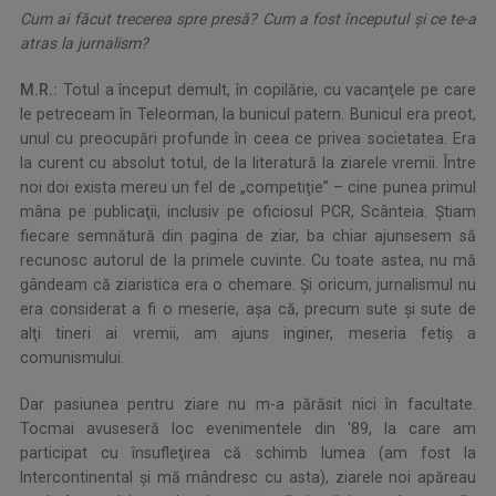
Cum ai făcut trecerea spre presă? Cum a fost începutul şi ce te-a
atras la jurnalism?
M.R.:
Totul a început demult, în copilărie, cu vacanţele pe care
le petreceam în Teleorman, la bunicul patern. Bunicul era preot,
unul cu preocupări profunde în ceea ce privea societatea. Era
la curent cu absolut totul, de la literatură la ziarele vremii. Între
noi doi exista mereu un fel de „competiţie” – cine punea primul
mâna pe publicaţii, inclusiv pe oficiosul PCR, Scânteia. Ştiam
fiecare semnătură din pagina de ziar, ba chiar ajunsesem să
recunosc autorul de la primele cuvinte. Cu toate astea, nu mă
gândeam că ziaristica era o chemare. Şi oricum, jurnalismul nu
era considerat a fi o meserie, aşa că, precum sute şi sute de
alţi tineri ai vremii, am ajuns inginer, meseria fetiş a
comunismului.
Dar pasiunea pentru ziare nu m-a părăsit nici în facultate.
Tocmai avuseseră loc evenimentele din '89, la care am
participat cu însufleţirea că schimb lumea (am fost la
Intercontinental şi mă mândresc cu asta), ziarele noi apăreau