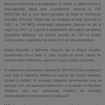
Mereu în prima linie a actualităţilor, la curent cu ştirile interne şi
internaţionale, Mihai este coordonator editorial la TVR
MOLDOVA, dar şi unul dintre jurnaliştii de bază ai Televiziunii
Române. Prezintă Telejurnalul de weekend şi Ediţii Speciale la
TVR 1 şi TVR INFO, moderează emisiunea „Dincolo de alb şi
negru” la TVR 1 şi e gazdă a dezbaterilor din cadrul campaniei
„Republica Moldova, vot crucial” lansată de TVR cu prilejul
votului pentru Legislativul de peste Prut din 28 sepetembrie.
Despre bucuriile şi dilemele meseriei, dar şi despre condiţia
jurnalismului într-o lume în care oricine se simte expert ne
vorbeşte Mişu Rădulescu, aşa cum îi spun colegii şi prietenii.
În calitate de coordonator editorial la TVR MOLDOVA, ai petrecut
mult timp în Republica Moldova și cunoști din interior dinamica
socială și politică. În contextul alegerilor parlamentare care se
apropie, cum vezi parcursul democratic și european al Republicii
Moldova, care sunt principalele trăsături ale societății
moldovenești în acest moment de răscruce?