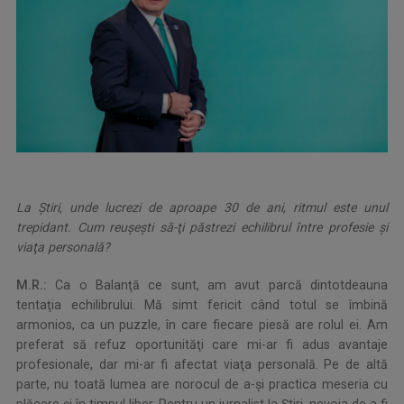
La Ştiri, unde lucrezi de aproape 30 de ani, ritmul este unul
trepidant. Cum reuşeşti să-ţi păstrezi echilibrul între profesie şi
viaţa personală?
M.R.:
Ca o Balanţă ce sunt, am avut parcă dintotdeauna
tentaţia echilibrului. Mă simt fericit când totul se îmbină
armonios, ca un puzzle, în care fiecare piesă are rolul ei. Am
preferat să refuz oportunităţi care mi-ar fi adus avantaje
profesionale, dar mi-ar fi afectat viaţa personală. Pe de altă
parte, nu toată lumea are norocul de a-şi practica meseria cu