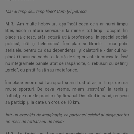
Mai ai timp de… timp liber? Cum ţi-l petreci?
M.R.:
Am multe hobby-uri, aşa încât ceea ce s-ar numi timpul
liber, adică în afara serviciului, la mine e tot timp... ocupat. Îmi
place să citesc, atât lectură utilă profesional, în special social-
politică, cât şi beletristică. Îmi plac şi filmele - mai puţin
serialele, pentru că dau dependenţă. Şi călatoriile - dar cui nu-i
plac? O pasiune veche este să dezleg cuvinte încrucişate. Însă
nu integramele banale atât de răspândite, ci rebusuri cu definiţii
„grele", cu pistă falsă sau metaforice.
Îmi place enorm să fac sport şi am fost atras, în timp, de mai
multe sporturi. De ceva vreme, m-am „restrâns" la tenis şi
fotbal, pe care le practic săptămânal. Din când în când, reuşesc
să particip şi la câte un cros de 10 km.
Într-un exerciţiu de imaginaţie, ce parteneri celebri ai alege pentru
un meci de fotbal sau de tenis?