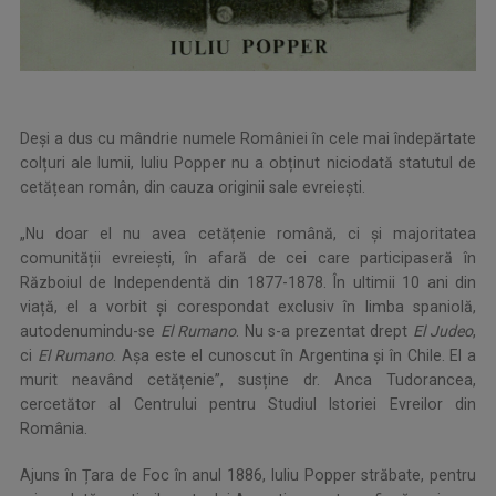
Deși a dus cu mândrie numele României în cele mai îndepărtate
colțuri ale lumii, Iuliu Popper nu a obținut niciodată statutul de
cetățean român, din cauza originii sale evreiești.
„Nu doar el nu avea cetățenie română, ci și majoritatea
comunității evreiești, în afară de cei care participaseră în
Războiul de Independentă din 1877-1878. În ultimii 10 ani din
viață, el a vorbit și corespondat exclusiv în limba spaniolă,
autodenumindu-se
El Rumano
. Nu s-a prezentat drept
El Judeo
,
ci
El Rumano
. Așa este el cunoscut în Argentina și în Chile. El a
murit neavând cetățenie”, susține dr. Anca Tudorancea,
cercetător al Centrului pentru Studiul Istoriei Evreilor din
România.
Ajuns în Țara de Foc în anul 1886, Iuliu Popper străbate, pentru