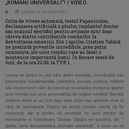
„ROMÂNI UNIVERSALI”! | VIDEO
publicat: joi, 28 martie 2024
Cutia de viteze automată, testul Papanicolau,
declanșarea artificială a ploilor, implantul dentar
sau scaunul ejectabil pentru avioane sunt doar
câteva dintre contribuţiile românilor la
dezvoltarea omenirii. Din 1 aprilie, Cristian Tabără
ne prezintă poveştile incredibile, prea puţin
cunoscute, ale unor români care au lăsat o
moştenire importantă lumii. În fiecare seară de
luni, de la ora 22.00, la TVR 1.
Lumea de astăzi nu ştie câte dintre invențiile, contribuţiile sau
intervențiile fundamentale (științifice, sociale, politice, militare
sau economice) care au construit societatea modernă aparțin
unor români sau unor personalități de origine română. Numele
multora dintre ei au fost deja date uitării sau amintite doar în
cărţi de specialitate. Pentru că aceşti români merită să fie
cunoscuţi, dar şi pentru că poveştile lor sunt extrem de
interesante şi folositoare, Cristian Tabără ne prezintă, din 1
aprilie, seria documentară „Români universali”, o serie ce ne