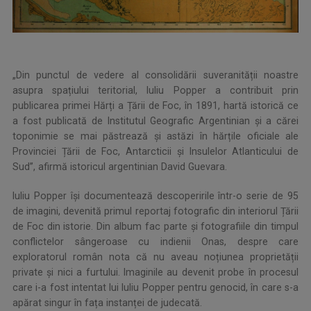
„Din punctul de vedere al consolidării suveranității noastre
asupra spațiului teritorial, Iuliu Popper a contribuit prin
publicarea primei Hărți a Țării de Foc, în 1891, hartă istorică ce
a fost publicată de Institutul Geografic Argentinian și a cărei
toponimie se mai păstrează și astăzi în hărțile oficiale ale
Provinciei Țării de Foc, Antarcticii și Insulelor Atlanticului de
Sud”, afirmă istoricul argentinian David Guevara.
Iuliu Popper își documentează descoperirile într-o serie de 95
de imagini, devenită primul reportaj fotografic din interiorul Țării
de Foc din istorie. Din album fac parte și fotografiile din timpul
conflictelor sângeroase cu indienii Onas, despre care
exploratorul român nota că nu aveau noțiunea proprietății
private și nici a furtului. Imaginile au devenit probe în procesul
care i-a fost intentat lui Iuliu Popper pentru genocid, în care s-a
apărat singur în fața instanței de judecată.