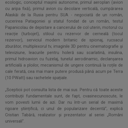
ecologic, conceptul mașinii autonome, primul aeroplan (avion
cu aripa fixă), primul avion cu decolare verticală, cumpărarea
Alaskăi de la Rusia pentru SUA - negociată de un român,
cucerirea Patagoniei și statul fondat de un român, testul
Papanicolau de depistare a cancerului de col uterin, motorul cu
reacție (turbojet), stiloul cu rezervor de cerneală (tocul
rezervor), serviciul modern britanic de spionaj, rucsacul
zburător, multiplexorul tv, imaginile 3D pentru cinematografie și
televiziune, leacurile pentru holeră sau scarlatină, insulina,
primul hidroavion cu fuzelaj, tunelul aerodinamic, declanșarea
artificială a ploilor, mecanismul de ungere continuă la roțile de
cale ferată, cea mai mare putere produsă până acum pe Terra
(10 PWatt) sau rachetele spațiale.
„Scepticii pot consulta lista de mai sus. Pentru că toate aceste
contribuții fundamentale sunt, de fapt, cvasinecunoscute, le
vom povesti lumii de azi. Dar nu într-un serial de maximă
rigoare științifică, ci unul de popularizare decentă”, explică
Cristian Tabără, realizator și prezentator al seriei „Români
universali”.