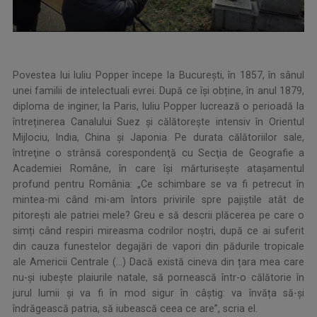
Povestea lui Iuliu Popper începe la București, în 1857, în sânul
unei familii de intelectuali evrei. După ce își obține, în anul 1879,
diploma de inginer, la Paris, Iuliu Popper lucrează o perioadă la
întreținerea Canalului Suez și călătorește intensiv în Orientul
Mijlociu, India, China și Japonia. Pe durata călătoriilor sale,
întreţine o strânsă corespondenţă cu Secţia de Geografie a
Academiei Române, în care își mărturisește atașamentul
profund pentru România: „Ce schimbare se va fi petrecut în
mintea-mi când mi-am întors privirile spre pajiștile atât de
pitorești ale patriei mele? Greu e să descrii plăcerea pe care o
simți când respiri mireasma codrilor noștri, după ce ai suferit
din cauza funestelor degajări de vapori din pădurile tropicale
ale Americii Centrale (…) Dacă există cineva din țara mea care
nu-și iubește plaiurile natale, să pornească într-o călătorie în
jurul lumii și va fi în mod sigur în câștig: va învăța să-și
îndrăgească patria, să iubească ceea ce are”, scria el.