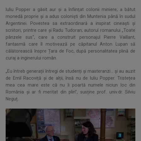
Iuliu Popper a găsit aur și a înființat colonii miniere, a bătut
monedă proprie și a adus coloniști din Muntenia până în sudul
Argentinei. Povestea sa extraordinară a inspirat cineaști și
scriitori, printre care și Radu Tudoran, autorul romanului „Toate
pânzele sus“, care a construit personajul Pierre Vaillant,
fantasmă care îl motivează pe căpitanul Anton Lupan să
călătorească înspre Țara de Foc, după personalitatea plină de
curaj a inginerului român.
„Eu întreb generații întregi de studenți și masteranzi... și au auzit
de Emil Racoviță și de alții, însă nu de Iuliu Popper. Tristețea
mea cea mare este că nu îi poartă numele niciun loc din
România și ar fi meritat din plin”, susține prof. univ.dr. Silviu
Neguț.