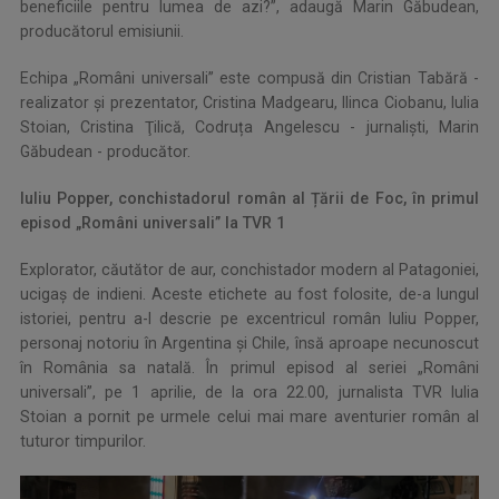
beneficiile pentru lumea de azi?”, adaugă Marin Găbudean,
producătorul emisiunii.
Echipa „Români universali” este compusă din Cristian Tabără -
realizator și prezentator, Cristina Madgearu, Ilinca Ciobanu, Iulia
Stoian, Cristina Ţilică, Codruța Angelescu - jurnaliști, Marin
Găbudean - producător.
Iuliu Popper, conchistadorul român al Țării de Foc, în primul
episod „Români universali” la TVR 1
Explorator, căutător de aur, conchistador modern al Patagoniei,
ucigaș de indieni. Aceste etichete au fost folosite, de-a lungul
istoriei, pentru a-l descrie pe excentricul român Iuliu Popper,
personaj notoriu în Argentina și Chile, însă aproape necunoscut
în România sa natală. În primul episod al seriei „Români
universali”, pe 1 aprilie, de la ora 22.00, jurnalista TVR Iulia
Stoian a pornit pe urmele celui mai mare aventurier român al
tuturor timpurilor.