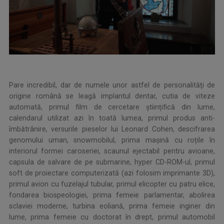
Pare incredibil, dar de numele unor astfel de personalităţi de
origine română se leagă implantul dentar, cutia de viteze
automată, primul film de cercetare științifică din lume,
calendarul utilizat azi în toată lumea, primul produs anti-
îmbătrânire, versurile pieselor lui Leonard Cohen, descifrarea
genomului uman, snowmobilul, prima mașină cu roțile în
interiorul formei caroseriei, scaunul ejectabil pentru avioane,
capsula de salvare de pe submarine, hyper CD-ROM-ul, primul
soft de proiectare computerizată (azi folosim imprimante 3D),
primul avion cu fuzelajul tubular, primul elicopter cu patru elice,
fondarea biospeologiei, prima femeie parlamentar, abolirea
sclaviei moderne, turbina eoliană, prima femeie inginer din
lume, prima femeie cu doctorat în drept, primul automobil