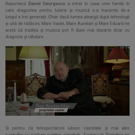
Reporterul
Daniel Georgescu
a intrat în casa unei familii în
care dragostea pentru luterie și muzică s-a transmis de-a
lungul a trei generații. Chiar dacă lumea aleargă după tehnologii
și uită de rădăcini, Mare Vasile, Mare Aurelian și Mare Eduard ne
arată că tradiția și muzica pot fi duse mai departe doar cu
dragoste și răbdare.
Şi pentru că telespectatorii iubesc castelele și mai ales
poveștile cu parfum nobiliar, jurnaliştii „Exclusiv în România ne