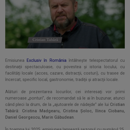
Emisiunea
Exclusiv în România
întâlneşte telespectatorul cu
destinaţii spectaculoase, cu povestea şi istoria locului, cu
facilităţi locale (acces, cazare, distracţii, costuri), cu trasee de
încercat, specific local, gastronomie, tradiţii şi atracţii locale.
Alături de prezentarea locurilor, cei interesaţi vor primi
numeroase „ponturi”, de recomandat să le ai în buzunar, atunci
când pleci la drum, de la „ajutoarele de nădejde” ale lui
Cristian
Tabără: Cristina Madgearu, Cristina Şoloc, Ilinca Ciobanu,
Daniel Georgescu, Marin Găbudean
.
În toamna lui 2025, emisiunea lansează sezonul cu numărul 25,