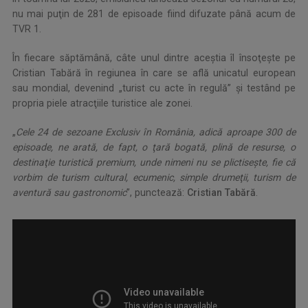
nu mai puţin de 281 de episoade fiind difuzate până acum de
TVR 1.
În fiecare săptămână, câte unul dintre aceştia îl însoţeşte pe
Cristian Tabără în regiunea în care se află unicatul european
sau mondial, devenind „turist cu acte în regulă” şi testând pe
propria piele atracţiile turistice ale zonei.
„
Cele 24 de sezoane
Exclusiv în România
, adică aproape 300 de
episoade, ne arată, de fapt, o ţară bogată, plină de resurse, o
destinaţie turistică premium, unde nimeni nu se plictiseşte, fie că
vorbim de turism cultural, ecumenic, simple drumeţii, turism de
aventură sau gastronomic
”, punctează:
Cristian Tabără
.
..