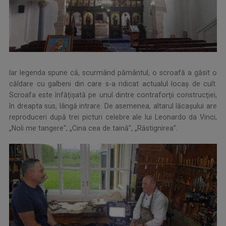
Iar legenda spune că, scurmând pământul, o scroafă a găsit o
căldare cu galbeni din care s-a ridicat actualul locaş de cult.
Scroafa este înfăţişată pe unul dintre contraforţii construcţiei,
în dreapta sus, lângă intrare. De asemenea, altarul lăcaşului are
reproduceri după trei picturi celebre ale lui Leonardo da Vinci,
„Noli me tangere", „Cina cea de taină", „Răstignirea".