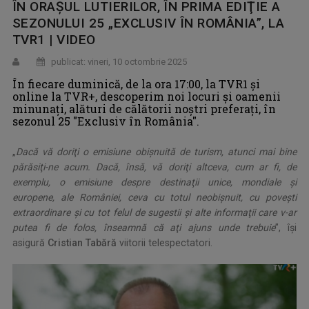
ÎN ORAŞUL LUTIERILOR, ÎN PRIMA EDIŢIE A
SEZONULUI 25 „EXCLUSIV ÎN ROMÂNIA”, LA
TVR1 | VIDEO
publicat: vineri, 10 octombrie 2025
În fiecare duminică, de la ora 17:00, la TVR1 și
online la TVR+, descoperim noi locuri şi oamenii
minunaţi, alături de călătorii noştri preferaţi, în
sezonul 25 "Exclusiv în România".
„
Dacă vă doriţi o emisiune obişnuită de turism, atunci mai bine
părăsiţi-ne acum. Dacă, însă, vă doriţi altceva, cum ar fi, de
exemplu, o emisiune despre destinaţii unice, mondiale şi
europene, ale României, ceva cu totul neobişnuit, cu poveşti
extraordinare şi cu tot felul de sugestii şi alte informaţii care v-ar
putea fi de folos, înseamnă că aţi ajuns unde trebuie
”, îşi
asigură
Cristian Tabără
viitorii telespectatori.