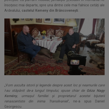
însoţesc mai departe, spre una dintre cele mai falnice cetăți ale
Ardealului,
castelul Kemeny din Brâncovenești
. .
„V
om asculta istorii și legende despre acest loc și neamurile care
l-au stăpânit de-a lungul timpului, spuse chiar de
Géza Nagy
Kemény
, urmaşul familiei şi proprietarul acestei bijuterii
renascentiste din inima Transilvaniei
”, ne-a spus Daniel
Georgescu.