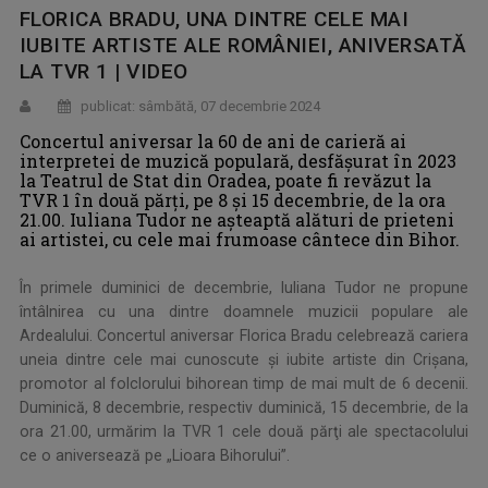
FLORICA BRADU, UNA DINTRE CELE MAI
IUBITE ARTISTE ALE ROMÂNIEI, ANIVERSATĂ
LA TVR 1 | VIDEO
publicat: sâmbătă, 07 decembrie 2024
Concertul aniversar la 60 de ani de carieră ai
interpretei de muzică populară, desfăşurat în 2023
la Teatrul de Stat din Oradea, poate fi revăzut la
TVR 1 în două părţi, pe 8 şi 15 decembrie, de la ora
21.00. Iuliana Tudor ne aşteaptă alături de prieteni
ai artistei, cu cele mai frumoase cântece din Bihor.
În primele duminici de decembrie, Iuliana Tudor ne propune
întâlnirea cu una dintre doamnele muzicii populare ale
Ardealului. Concertul aniversar Florica Bradu celebrează cariera
uneia dintre cele mai cunoscute și iubite artiste din Crișana,
promotor al folclorului bihorean timp de mai mult de 6 decenii.
Duminică, 8 decembrie, respectiv duminică, 15 decembrie, de la
ora 21.00, urmărim la TVR 1 cele două părţi ale spectacolului
ce o aniversează pe „Lioara Bihorului”.