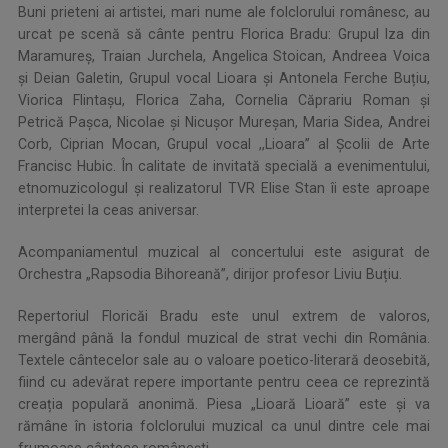
Buni prieteni ai artistei, mari nume ale folclorului românesc, au
urcat pe scenă să cânte pentru Florica Bradu: Grupul Iza din
Maramureș, Traian Jurchela, Angelica Stoican, Andreea Voica
și Deian Galetin, Grupul vocal Lioara și Antonela Ferche Buțiu,
Viorica Flintașu, Florica Zaha, Cornelia Căprariu Roman și
Petrică Pașca, Nicolae și Nicușor Mureșan, Maria Sidea, Andrei
Corb, Ciprian Mocan, Grupul vocal ,,Lioara” al Școlii de Arte
Francisc Hubic. În calitate de invitată specială a evenimentului,
etnomuzicologul şi realizatorul TVR Elise Stan îi este aproape
interpretei la ceas aniversar.
Acompaniamentul muzical al concertului este asigurat de
Orchestra „Rapsodia Bihoreană”, dirijor profesor Liviu Buțiu.
Repertoriul Floricăi Bradu este unul extrem de valoros,
mergând până la fondul muzical de strat vechi din România.
Textele cântecelor sale au o valoare poetico-literară deosebită,
fiind cu adevărat repere importante pentru ceea ce reprezintă
creația populară anonimă. Piesa „Lioară Lioară” este și va
rămâne în istoria folclorului muzical ca unul dintre cele mai