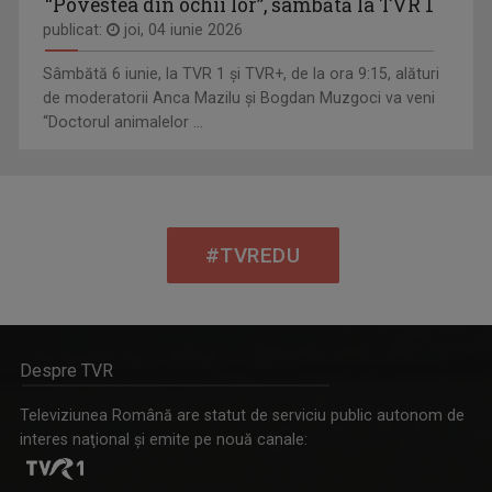
“Povestea din ochii lor”, sâmbătă la TVR 1
publicat:
joi, 04 iunie 2026
Sâmbătă 6 iunie, la TVR 1 și TVR+, de la ora 9:15, alături
de moderatorii Anca Mazilu şi Bogdan Muzgoci va veni
“Doctorul animalelor ...
#TVREDU
Despre TVR
Televiziunea Română are statut de serviciu public autonom de
interes naţional şi emite pe nouă canale: