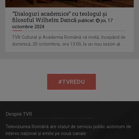
”Dialoguri academice” cu teologul și
filosoful Wilhelm Dancă
publicat:
joi, 17
octombrie 2024
TVR Cultural şi Academia Română vă invită, începând de
duminică, 20 octombrie, ora 13:00, la un nou sezon al ...
#TVREDU
Despre TVR
Televiziunea Română are statut de serviciu public autonom de
interes naţional şi emite pe nouă canale: