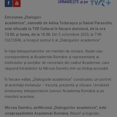
URMĂREȘTE și pe
Emisiunea „Dialoguri
academice”, semnată de Adina Toderașcu și Daniel Paraschiv,
este difuzată la TVR Cultural în fiecare duminică, de la ora
13.00, și lunea, de la 15.00.
Din 5 octombrie 2025, la TVR
CULTURAL a început seznul 6 al „Dialogurilor academice”.
În fața telespectatorilor vin membri de onoare, titulari sau
corespondenţi ai Academiei Române și reprezentanți ai
institutelor şi secțiilor de cercetare din cadrul Academiei, care
răspund întrebărilor lui Mircea Dumitru într-un limbaj accesibil.
În fiecare ediţie, „Dialogurile academice” construiesc un portret
al activitaţii invitatului – trecută, prezentă şi viitoare. Urmărind
emisiunea, telespectatorii cunosc Academia Română şi pe
membrii acesteia.
Mircea Dumitru, amfitrionul „Dialogurilor academice”, este
vicepreședintele Academiei Române
, filosof și logician,