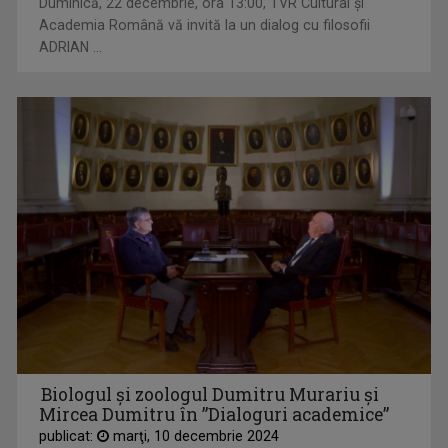
Duminică, 22 decembrie, ora 13:00, TVR Cultural şi
Academia Română vă invită la un dialog cu filosofii
ADRIAN ...
Biologul și zoologul Dumitru Murariu şi
Mircea Dumitru în ”Dialoguri academice”
publicat:
marţi, 10 decembrie 2024