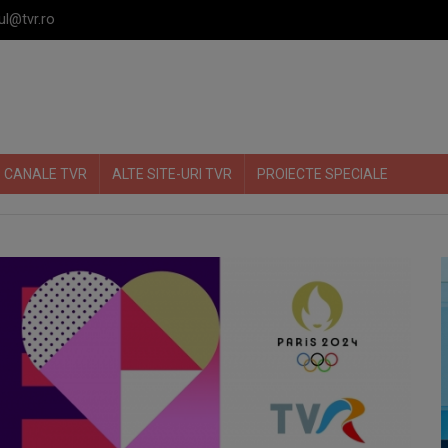
ul@tvr.ro
CANALE TVR
ALTE SITE-URI TVR
PROIECTE SPECIALE