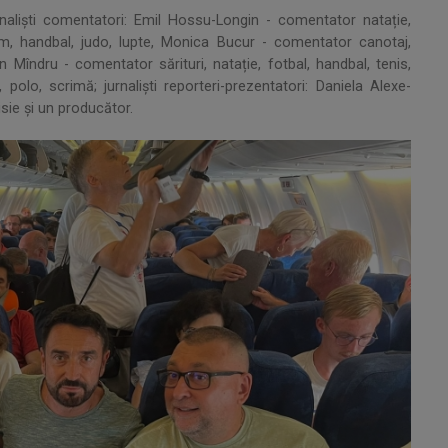
nalişti comentatori: Emil Hossu-Longin - comentator natație,
m, handbal, judo, lupte, Monica Bucur - comentator canotaj,
an Mîndru - comentator sărituri, natație, fotbal, handbal, tenis,
 polo, scrimă; jurnalişti reporteri-prezentatori: Daniela Alexe-
sie şi un producător.