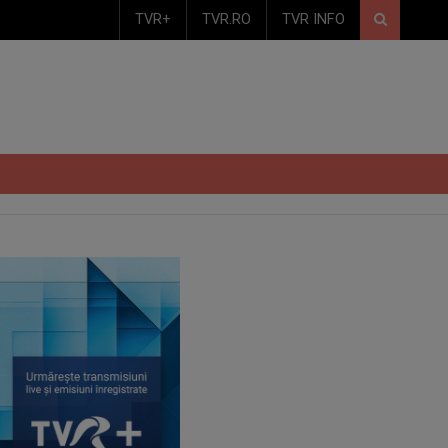
TVR+
TVR.RO
TVR INFO