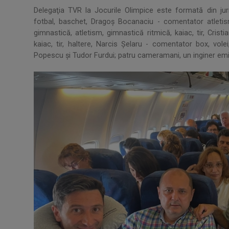
Delegaţia TVR la Jocurile Olimpice este formată din jur
fotbal, baschet, Dragoș Bocanaciu - comentator atletis
gimnastică, atletism, gimnastică ritmică, kaiac, tir, Cristi
kaiac, tir, haltere, Narcis Șelaru - comentator box, volei,
Popescu şi Tudor Furdui; patru cameramani, un inginer emi