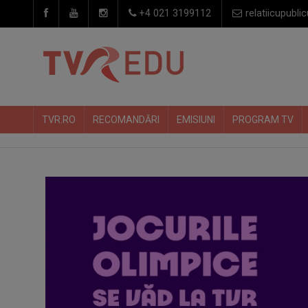
+4 021 3199112
relatiicupublic
TVR.RO
RECOMANDĂRI
EMISIUNI
PROGRAM TV