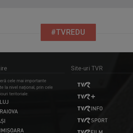
#TVREDU
ire
Site-uri TVR
ră cele mai importante
 la nivel naţional, prin cele
ouri teritoriale: