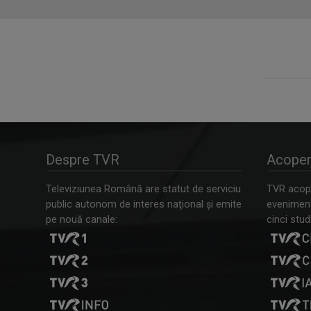
Despre TVR
Acoper
Televiziunea Română are statut de serviciu
TVR acope
public autonom de interes naţional şi emite
evenimente
pe nouă canale:
cinci studi