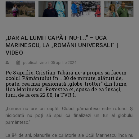
„DAR AL LUMII CAPĂT NU-I...” – UCA
MARINESCU, LA „ROMÂNI UNIVERSALI” |
VIDEO
publicat: vineri, 05 aprilie 2024
Pe 8 aprilie, Cristian Tabără ne-a propus să facem
ocolul Pământului în... 30 de minute, alături de,
poate, cea mai pasionată „globe-trotter” din lume,
Uca Marinescu. Povestea ei, spusă de ea însăşi,
luni, de la ora 22.00, la TVR 1.
„Lumea nu are un capăt. Globul pământesc este rotund. Și
niciodată nu poți să spui că finalizezi un tur al globului
pământesc.”
La 84 de ani, planurile de călătorie ale Ucăi Marinescu încă nu