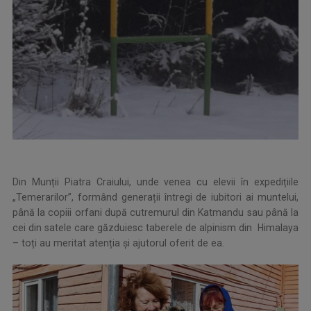
Din Munții Piatra Craiului, unde venea cu elevii în expedițiile
„Temerarilor”, formând generații întregi de iubitori ai muntelui,
până la copiii orfani după cutremurul din Katmandu sau până la
cei din satele care găzduiesc taberele de alpinism din Himalaya
– toți au meritat atenția și ajutorul oferit de ea.