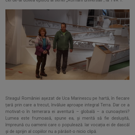
cel de-al doilea episod al seriei „Români universali”, la TVR 1.
Steagul României așezat de Uca Marinescu pe hartă, în fiecare
țară prin care a trecut, învăluie aproape integral Terra. Dar ce a
motivat-o în temerara ei aventură – globală – a cunoașterii?
Lumea este frumoasă, spune ea, și merită să fie deslușită,
împreună cu oamenii care o populează. Iar vocația ei de dascăl
și de sprijin al copiilor nu a părăsit-o nicio clipă.