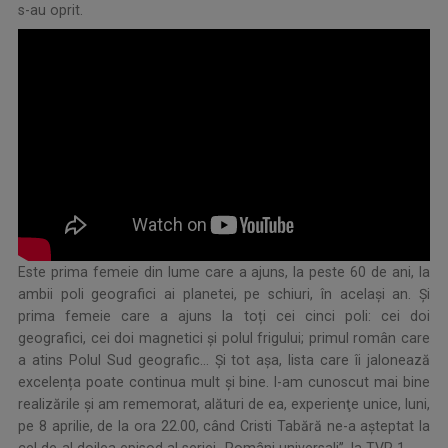
s-au oprit.
Este prima femeie din lume care a ajuns, la peste 60 de ani, la
ambii poli geografici ai planetei, pe schiuri, în același an. Și
prima femeie care a ajuns la toți cei cinci poli: cei doi
geografici, cei doi magnetici și polul frigului; primul român care
a atins Polul Sud geografic... Și tot așa, lista care îi jalonează
excelența poate continua mult și bine. I-am cunoscut mai bine
realizările şi am rememorat, alături de ea, experienţe unice, luni,
pe 8 aprilie, de la ora 22.00, când Cristi Tabără ne-a aşteptat la