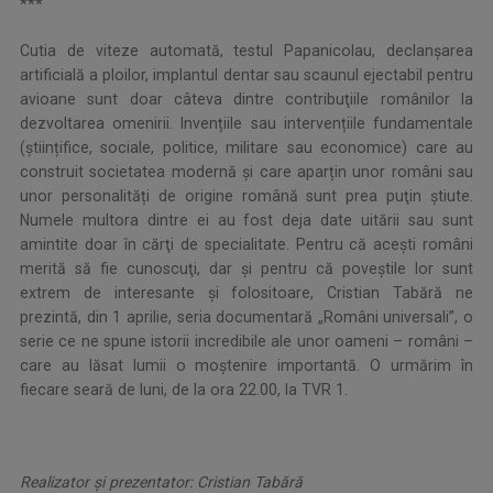
***
Cutia de viteze automată, testul Papanicolau, declanșarea
artificială a ploilor, implantul dentar sau scaunul ejectabil pentru
avioane sunt doar câteva dintre contribuţiile românilor la
dezvoltarea omenirii. Invențiile sau intervențiile fundamentale
(științifice, sociale, politice, militare sau economice) care au
construit societatea modernă şi care aparțin unor români sau
unor personalități de origine română sunt prea puţin ştiute.
Numele multora dintre ei au fost deja date uitării sau sunt
amintite doar în cărţi de specialitate. Pentru că aceşti români
merită să fie cunoscuţi, dar şi pentru că poveştile lor sunt
extrem de interesante şi folositoare, Cristian Tabără ne
prezintă, din 1 aprilie, seria documentară „Români universali”, o
serie ce ne spune istorii incredibile ale unor oameni – români –
care au lăsat lumii o moştenire importantă. O urmărim în
fiecare seară de luni, de la ora 22.00, la TVR 1.
Realizator și prezentator: Cristian Tabără