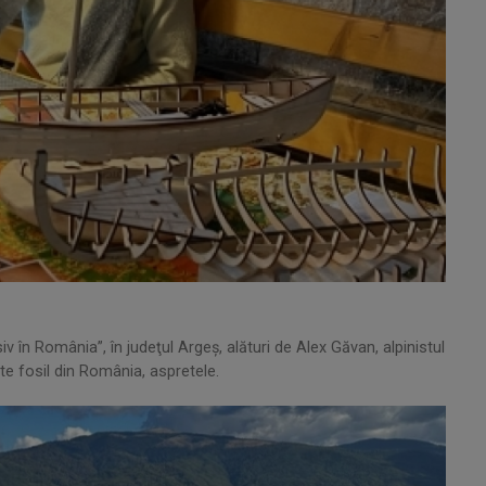
iv în România”, în judeţul Argeş, alături de Alex Găvan, alpinistul
şte fosil din România, aspretele.