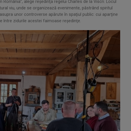
n România”, alege reşedinţa regelui Charles de la Viscri. Locul
tural viu, unde se organizează evenimente, păstrând spiritul
şi asupra unor controverse apărute în spaţiul public: cui aparţine
 între zidurile acestei faimoase reşedinţe.