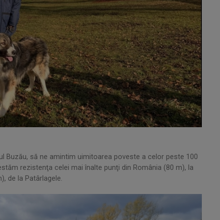
ţul Buzău, să ne amintim uimitoarea poveste a celor peste 100
stăm rezistenţa celei mai înalte punţi din România (80 m), la
, de la Patârlagele.