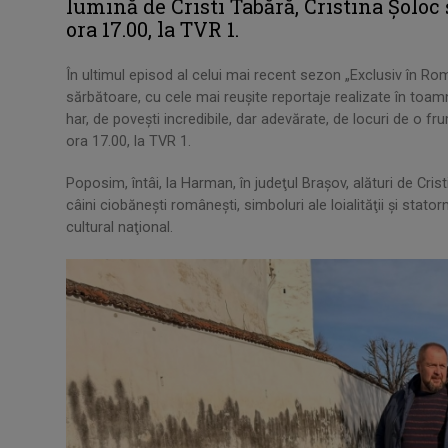
lumină de Cristi Tabără, Cristina Şoloc 
ora 17.00, la TVR 1.
În ultimul episod al celui mai recent sezon „Exclusiv în Rom
sărbătoare, cu cele mai reuşite reportaje realizate în to
har, de poveşti incredibile, dar adevărate, de locuri de o f
ora 17.00, la TVR 1.
Poposim, întâi, la Harman, în judeţul Braşov, alături de C
câini ciobăneşti româneşti, simboluri ale loialităţii şi stator
cultural naţional.