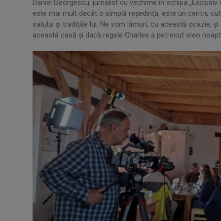
Daniel Georgescu, jurnalist cu vechime în echipa „Exclusiv î
este mai mult decât o simplă reşedinţă, este un centru cul
satului şi tradiţiile lui. Ne vom lămuri, cu această ocazie, 
această casă şi dacă regele Charles a petrecut vreo noapte