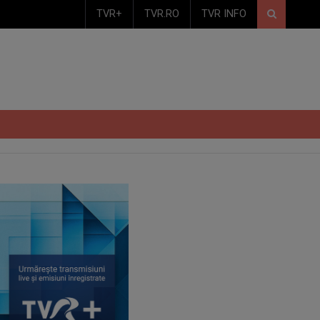
TVR+
TVR.RO
TVR INFO