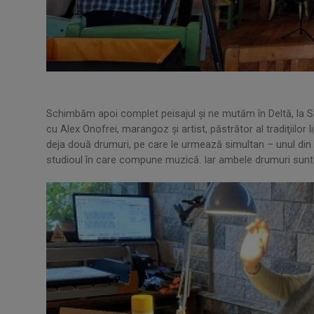
Schimbăm apoi complet peisajul şi ne mutăm în Deltă, la Sa
cu Alex Onofrei, marangoz şi artist, păstrător al tradiţiilor l
deja două drumuri, pe care le urmează simultan – unul din lem
studioul în care compune muzică. Iar ambele drumuri sunt 