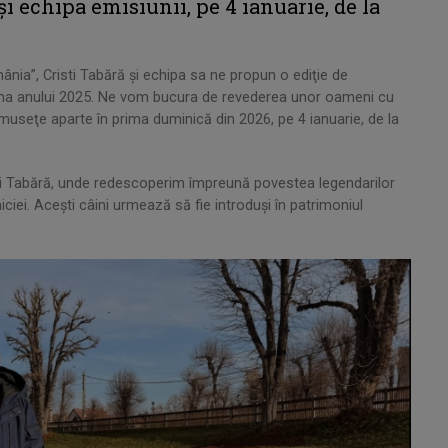
şi echipa emisiunii, pe 4 ianuarie, de la
ânia”, Cristi Tabără şi echipa sa ne propun o ediţie de
amna anului 2025. Ne vom bucura de revederea unor oameni cu
rumuseţe aparte în prima duminică din 2026, pe 4 ianuarie, de la
risti Tabără, unde redescoperim împreună povestea legendarilor
niciei. Aceşti câini urmează să fie introduşi în patrimoniul