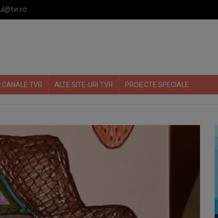
ul@tvr.ro
CANALE TVR
ALTE SITE-URI TVR
PROIECTE SPECIALE