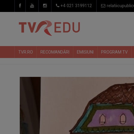
+4 021 3199112
relatiicupublic
TVR.RO
RECOMANDĂRI
EMISIUNI
PROGRAM TV