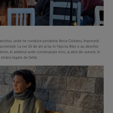
richioi, unde ne conduce jurnalista Ilinca Ciobanu, împreună
ipoveneşti. La cei 26 de ani ai lui, în fața lui Alex s-au deschis
n, în atelierul unde construiește lotci, și altul din sunete, în
strâns legate de Deltă.