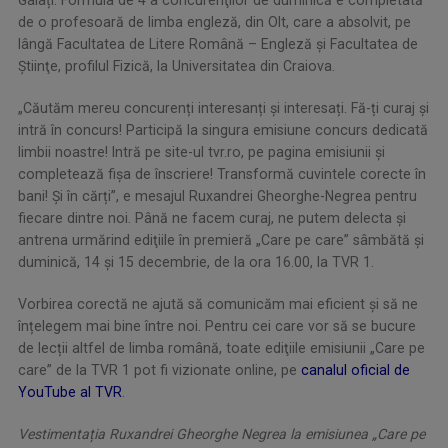
de o profesoară de limba engleză, din Olt, care a absolvit, pe
lângă Facultatea de Litere Română – Engleză şi Facultatea de
Ştiinţe, profilul Fizică, la Universitatea din Craiova.
„Căutăm mereu concurenți interesanți și interesați. Fă-ți curaj și
intră în concurs! Participă la singura emisiune concurs dedicată
limbii noastre! Intră pe site-ul tvr.ro, pe pagina emisiunii și
completează fișa de înscriere! Transformă cuvintele corecte în
bani! Și în cărți”, e mesajul Ruxandrei Gheorghe-Negrea pentru
fiecare dintre noi. Până ne facem curaj, ne putem delecta şi
antrena urmărind ediţiile în premieră „Care pe care” sâmbătă şi
duminică, 14 şi 15 decembrie, de la ora 16.00, la TVR 1.
Vorbirea corectă ne ajută să comunicăm mai eficient și să ne
înțelegem mai bine între noi. Pentru cei care vor să se bucure
de lecții altfel de limba română, toate ediţiile emisiunii „Care pe
care” de la TVR 1 pot fi vizionate online, pe
canalul oficial de
YouTube al TVR
.
Vestimentația Ruxandrei Gheorghe Negrea la emisiunea „Care pe