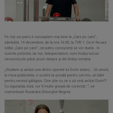
Pe toţi cei patru îi cunoaştem mai bine la „Care pe care”,
sâmbătă, 14 decembrie, de la ora 16.00, la TVR 1. Ca în fiecare
ediţie „Care pe care”, cei patru concurenţi se vor duela... în
cuvinte potrivite, iar noi, telespectatorii, vom învăța lucruri
necunoscute până acum despre și din limba română.
„Studiem și astăzi una dintre operele lui Dorin zidaru'... Un anunț
la mica publicitate, o scutire la școală pentru cel mic, un bilet
pentru vecinul gălăgios. Cine știe cu ce o să vină astăzi Dorin?!
Cu siguranţă, însă, vor fi multe greşeli de corectat...”, ne
reaminteşte Ruxandra Gheorghe-Negrea.