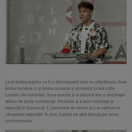
La al doilea pupitru va fi o domnișoară care nu stăpânește doar
limba română, ci și limba coreană şi urmează Liceul Little
London din Voluntari. Scrie poezie și a debutat într-o antologie
alături de poeţi consacraţi. Pictează și a avut vernisaje şi
expoziţii în Bucureşti. E pasionată de istorie și s-a calificat la
olimpiada națională. În plus, îi place să aibă discuţii pe teme
controversate.