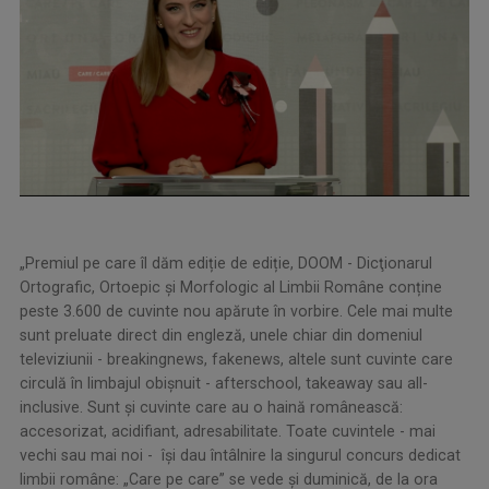
„Premiul pe care îl dăm ediție de ediție, DOOM - Dicţionarul
Ortografic, Ortoepic şi Morfologic al Limbii Române conține
peste 3.600 de cuvinte nou apărute în vorbire. Cele mai multe
sunt preluate direct din engleză, unele chiar din domeniul
televiziunii - breakingnews, fakenews, altele sunt cuvinte care
circulă în limbajul obișnuit - afterschool, takeaway sau all-
inclusive. Sunt și cuvinte care au o haină românească:
accesorizat, acidifiant, adresabilitate. Toate cuvintele - mai
vechi sau mai noi - își dau întâlnire la singurul concurs dedicat
limbii române: „Care pe care” se vede şi duminică, de la ora