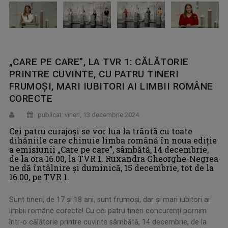
„CARE PE CARE”, LA TVR 1: CĂLĂTORIE
PRINTRE CUVINTE, CU PATRU TINERI
FRUMOȘI, MARI IUBITORI AI LIMBII ROMÂNE
CORECTE
publicat: vineri, 13 decembrie 2024
Cei patru curajoși se vor lua la trântă cu toate
dihăniile care chinuie limba română în noua ediţie
a emisiunii „Care pe care”, sâmbătă, 14 decembrie,
de la ora 16.00, la TVR 1. Ruxandra Gheorghe-Negrea
ne dă întâlnire şi duminică, 15 decembrie, tot de la
16.00, pe TVR 1.
Sunt tineri, de 17 și 18 ani, sunt frumoşi, dar şi mari iubitori ai
limbii române corecte! Cu cei patru tineri concurenți pornim
într-o călătorie printre cuvinte sâmbătă, 14 decembrie, de la