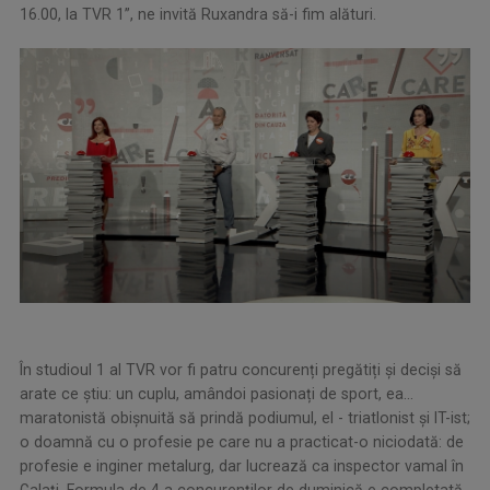
16.00, la TVR 1”, ne invită Ruxandra să-i fim alături.
În studioul 1 al TVR vor fi patru concurenți pregătiți și deciși să
arate ce știu: un cuplu, amândoi pasionați de sport, ea...
maratonistă obișnuită să prindă podiumul, el - triatlonist și IT-ist;
o doamnă cu o profesie pe care nu a practicat-o niciodată: de
profesie e inginer metalurg, dar lucrează ca inspector vamal în
Galați. Formula de 4 a concurenţilor de duminică e completată