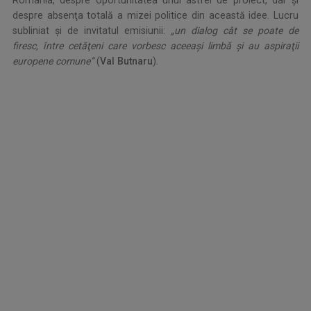
România, despre oportunitatea unui astfel de proiect, dar şi
despre absenţa totală a mizei politice din această idee. Lucru
subliniat şi de invitatul emisiunii:
„un dialog cât se poate de
firesc, între cetăţeni care vorbesc aceeaşi limbă şi au aspiraţii
europene comune”
(
Val Butnaru
).