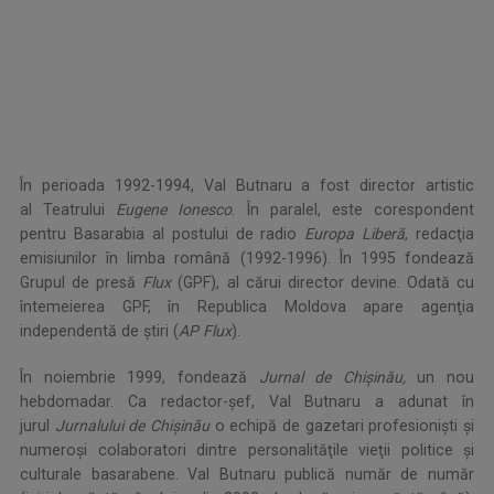
În perioada 1992-1994, Val Butnaru a fost director artistic
al Teatrului
Eugene Ionesco
. În paralel, este corespondent
pentru Basarabia al postului de radio
Europa Liberă
, redacţia
emisiunilor în limba română (1992-1996). În 1995 fondează
Grupul de presă
Flux
(GPF), al cărui director devine. Odată cu
întemeierea GPF, în Republica Moldova apare agenţia
independentă de ştiri (
AP Flux
).
În noiembrie 1999, fondează
Jurnal de Chişinău,
un nou
hebdomadar. Ca redactor-şef, Val Butnaru a adunat în
jurul
Jurnalului de Chişinău
o echipă de gazetari profesionişti şi
numeroşi colaboratori dintre personalităţile vieţii politice şi
culturale basarabene. Val Butnaru publică număr de număr