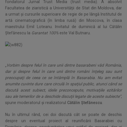
fondatorul Jurnal Trust Media (trust media). A absolvit
Facultatea de ziaristică a Universităţii de Stat din Moldova, dar
a urmat şi cursurile superioare de regie de pe lângă Institutul de
artă cinematografică (în limba rusă) din Moscova, în clasa
maestrului Emil Loteanu. Invitatul de duminică al lui Cătălin
Ştefănescu la
Garantat 100%
este Val Butnaru.
„Vorbim despre felul în care unii dintre basarabeni văd România,
dar şi despre felul în care unii dintre români înţeleg sau sunt
preocupaţi de ceea ce se întâmplă în Basarabia. Nu am evitat
anumite cuvinte dure care circulă în spaţiul public, atunci când se
discută acest subiect, ideile preconcepute, motivaţiile ezitărilor
sau ale temerilor de a deschide discuţii legate de aceste subiecte”
,
spune moderatorul şi realizatorul
Cătălin Ştefănescu
.
Nu în ultimul rând, cei doi discută cât se poate de deschis
despre un eventual proiect al reunificării Basarabiei cu