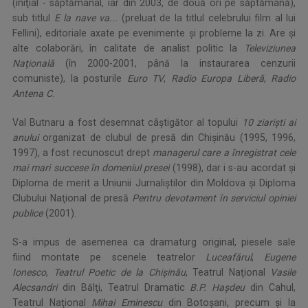
(iniţial - săptămânal, iar din 2003, de două ori pe săptămână),
sub titlul
E la nave va...
(preluat de la titlul celebrului film al lui
Fellini), editoriale axate pe evenimente şi probleme la zi. Are şi
alte colaborări, în calitate de analist politic la
Televiziunea
Naţională
(în 2000-2001, până la instaurarea cenzurii
comuniste), la posturile
Euro TV
,
Radio Europa Liberă
,
Radio
Antena C
.
Val Butnaru a fost desemnat câştigător al topului
10 ziarişti ai
anului
organizat de clubul de presă din Chişinău (1995, 1996,
1997), a fost recunoscut drept
managerul care a înregistrat cele
mai mari succese în domeniul presei
(1998), dar i s-au acordat şi
Diploma de merit a Uniunii Jurnaliştilor din Moldova şi Diploma
Clubului Naţional de presă
Pentru devotament în serviciul opiniei
publice
(2001).
S-a impus de asemenea ca dramaturg original, piesele sale
fiind montate pe scenele teatrelor
Luceafărul
,
Eugene
Ionesco
,
Teatrul Poetic de la Chişinău
, Teatrul Naţional
Vasile
Alecsandri
din Bălţi, Teatrul Dramatic
B.P. Haşdeu
din Cahul,
Teatrul Naţional
Mihai Eminescu
din Botoşani, precum şi la