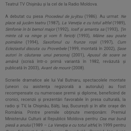
Teatrul TV Chişinău şi la cel de la Radio Moldova.
A debutat cu piesa
Procedeul de ju-jitsu
(1986). Au urmat:
Ne
place să jucăm teatru
(1987),
La Veneţia e cu totul altfel
(1989),
Simfonie în bi bemol major
(1992),
Iosif şi amanta sa
(1993),
Ţin
minte că va ninge şi vom fi fericiţi
(1993),
Mâine sau poate
poimâine
(1994),
Saxofonul cu frunze roşii
(1997),
Cum
Ecleziastul discuta cu Proverbele
(1999, montată în 2002),
Şase
autori în căutarea unui personaj
(2001),
Apusul de soare se
amână
(scrisă într-o primă variantă în 1982, revăzută şi
publicată în 2003),
Avant de mourir
(2008).
Scrierile dramatice ale lui Val Butnaru, spectacolele montate
(uneori cu asistenţa regizorală a autorului) au fost
recompensate cu numeroase premii şi diplome, beneficiind de
cronici, recenzii şi prezentări favorabile în presa culturală, la
radio şi TV, la Chişinău, Bălţi, Iaşi, Bucureşti şi în alte oraşe din
România. Printre premiile obţinute menţionăm: Premiul
Ministerului Culturii al Republicii Moldova pentru
Cea mai bună
piesă a anului
(1989 –
La Veneţia e cu totul altfel
, în 1999 pentru