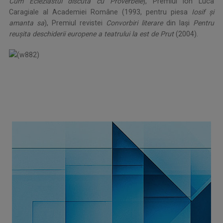
Cum Ecleziastul discuta cu Proverbele
), Premiul Ion Luca
Caragiale al Academiei Române (1993, pentru piesa
Iosif şi
amanta sa
), Premiul revistei
Convorbiri literare
din Iaşi
Pentru
reuşita deschiderii europene a teatrului la est de Prut
(2004).