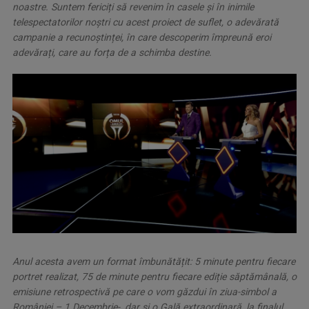
noastre. Suntem fericiți să revenim în casele și în inimile
telespectatorilor noștri cu acest proiect de suflet, o adevărată
campanie a recunoștinței, în care descoperim împreună eroi
adevărați, care au forța de a schimba destine.
Anul acesta avem un format îmbunătățit: 5 minute pentru fiecare
portret realizat, 75 de minute pentru fiecare ediție săptămânală, o
emisiune retrospectivă pe care o vom găzdui în ziua-simbol a
României – 1 Decembrie-, dar și o Gală extraordinară, la finalul