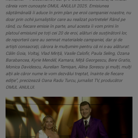
căreia vom cunoaște OMUL ANULUI 2025. Emisiunea
săptămânală îi aduce în prim plan pe eroii campaniei noastre, nu
doar prin ochii jurnaliștilor care au realizat portretele! Rând pe
rând, cu fiecare emisie în parte, anul acesta îi vom primi în
platoul emisiunii pe toți cei 20 de eroi, alături de susținătorii lor,
de reporterii care au semnat materialele campaniei, dar și de
artiști consacrați, cărora le mulțumim pentru că ni s-au alăturat:
Călin Goia, Voltaj, Vlad Miriță, Vasile Calofir, Paula Seling, Ozana
Barabancea, Kyrie Mendél, Kamara, Miță Georgescu, Bere Gratis,
Monica Davidescu, Aurelian Temișan, Alina Sorescu și mulți, mulți
alții ale căror nume le vom dezvălui treptat, înainte de fiecare
ediție”, precizează Oana Radu Turcu, jurnalist TV, producător
OMUL ANULUI.