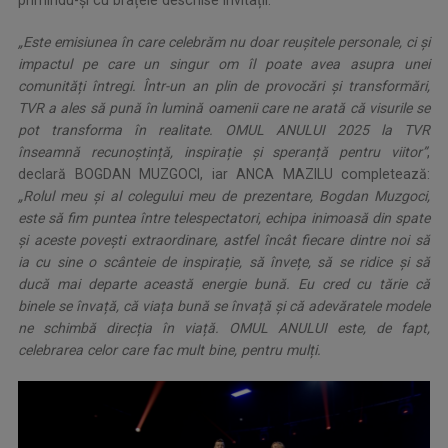
primindu-și cu brațele deschise invitații.
„Este emisiunea în care celebrăm nu doar reușitele personale, ci și
impactul pe care un singur om îl poate avea asupra unei
comunități întregi. Într-un an plin de provocări și transformări,
TVR a ales să pună în lumină oamenii care ne arată că visurile se
pot transforma în realitate. OMUL ANULUI 2025 la TVR
înseamnă recunoștință, inspirație și speranță pentru viitor”
,
declară BOGDAN MUZGOCI, iar ANCA MAZILU completează:
„Rolul meu și al colegului meu de prezentare, Bogdan Muzgoci,
este să fim puntea între telespectatori, echipa inimoasă din spate
și aceste povești extraordinare, astfel încât fiecare dintre noi să
ia cu sine o scânteie de inspirație, să învețe, să se ridice și să
ducă mai departe această energie bună. Eu cred cu tărie că
binele se învață, că viața bună se învață și că adevăratele modele
ne schimbă direcția în viață. OMUL ANULUI este, de fapt,
celebrarea celor care fac mult bine, pentru mulți.