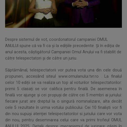
Despre sistemul de vot, coordonatorul campaniei OMUL
ANULUI spune că va fi ca și la edițiile precedente. Şi în ediţia de
anul acesta, câștigătorul Campaniei Omul Anului va fi stabilit de
către telespectatori și de către un juriu.
Săptămânal, telespectatorii vor putea vota una din cele două
propuneri, accesând siteul www.omulanului.tvr.ro . La finalul
celor 10 ediții se va realiza un top al voturilor telespectatorilor:
primii 5 clasați se vor califica pentru finală. De asemenea în
finală vor ajunge și cei propuși de către cei 5 membri ai juriului:
fiecare jurat are dreptul la o singură nominalizare, alta decât
cele 5 rezultate în urma votului publicului. Cei 10 finaliști vor fi
din nou supuși atenției telespectatorilor si juriului care vor vota
din nou, pentru desemnarea celui care va primi trofeul OMUL
ANULUI 2025. Detalii despre mecanismul de jurizare găsiți în