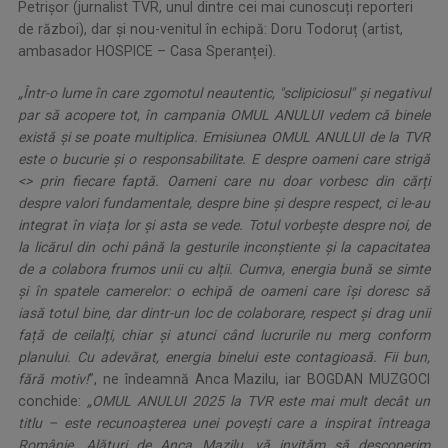
Petrișor (jurnalist TVR, unul dintre cei mai cunoscuți reporteri
de război), dar și nou-venitul în echipă: Doru Todoruț (artist,
ambasador HOSPICE – Casa Speranței).
„Într-o lume în care zgomotul neautentic, "sclipiciosul" și negativul
par să acopere tot, în campania OMUL ANULUI vedem că binele
există și se poate multiplica. Emisiunea OMUL ANULUI de la TVR
este o bucurie și o responsabilitate. E despre oameni care strigă
<> prin fiecare faptă. Oameni care nu doar vorbesc din cărți
despre valori fundamentale, despre bine și despre respect, ci le-au
integrat în viața lor și asta se vede. Totul vorbește despre noi, de
la licărul din ochi până la gesturile inconștiente și la capacitatea
de a colabora frumos unii cu alții. Cumva, energia bună se simte
și în spatele camerelor: o echipă de oameni care își doresc să
iasă totul bine, dar dintr-un loc de colaborare, respect și drag unii
față de ceilalți, chiar și atunci când lucrurile nu merg conform
planului. Cu adevărat, energia binelui este contagioasă. Fii bun,
fără motiv!
”, ne îndeamnă Anca Mazilu, iar BOGDAN MUZGOCI
conchide:
„OMUL ANULUI 2025 la TVR este mai mult decât un
titlu – este recunoașterea unei povești care a inspirat întreaga
Românie. Alături de Anca Mazilu, vă invităm să descoperim