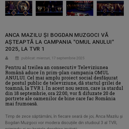
ANCA MAZILU ȘI BOGDAN MUZGOCI VĂ
AŞTEAPTĂ LA CAMPANIA "OMUL ANULUI"
2025, LA TVR 1
publicat: miercuri, 17 septembrie 2025
Pentru al treilea an consecutiv Televiziunea
Română aduce în prim-plan campania OMUL
ANULUI. Cel mai amplu proiect social desfășurat
de postul public de televiziune, dă startul grilei de
toamnă, la TVR 1. În acest nou sezon, care ia stardul
din 18 septembrie, ora 22:00, vor fi difuzate 20 de
portrete ale oamenilor de bine care fac România
mai frumoasă.
Timp de zece săptămâni, în fiecare seară de joi, Anca Mazilu și
Bogdan Muzgoci vor modera discuțiile din studioul 3 al TVR,