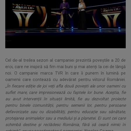
Cel de-al treilea sezon al campaniei prezintă poveștile a 20 de
eroi, care ne inspiră să fim mai buni și mai atenți la cei de lângă
noi. O campanie marca TVR în care îi punem în lumină pe
oamenii care contează cu adevărat pentru viitorul României.
„În fiecare ediție de joi veți afla două povești ale unor oameni cu
suflet mare, care impresionează cu faptele lor bune. Aceștia, fie
au avut intervenții în situații limită, fie au dezvoltat proiecte
pentru binele comunității, pentru semenii lor, pentru persoane
defavorizate sau cu dizabilități, pentru educație sau sănătate,
protejarea animalelor sau a mediului și a planetei. Ei sunt cei care
schimbă destine și reclădesc România, fără să ceară nimic în