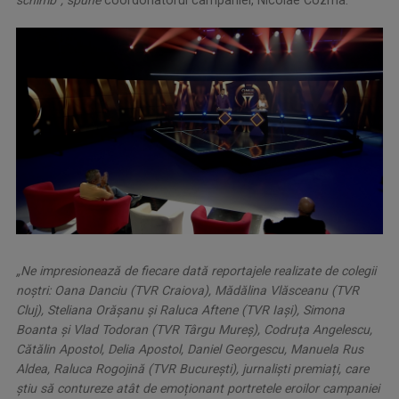
schimb”, spune
coordonatorul campaniei, Nicolae Cozma.
„Ne impresionează de fiecare dată reportajele realizate de colegii
noștri: Oana Danciu (TVR Craiova), Mădălina Vlăsceanu (TVR
Cluj), Steliana Orășanu și Raluca Aftene (TVR Iași), Simona
Boanta și Vlad Todoran (TVR Târgu Mureș), Codruța Angelescu,
Cătălin Apostol, Delia Apostol, Daniel Georgescu, Manuela Rus
Aldea, Raluca Rogojină (TVR București), jurnaliști premiați, care
știu să contureze atât de emoționant portretele eroilor campaniei