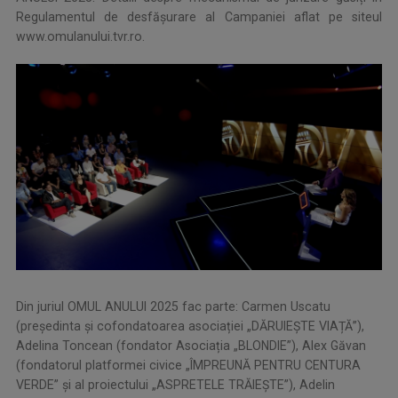
Regulamentul de desfășurare al Campaniei aflat pe siteul
www.omulanului.tvr.ro.
Din juriul OMUL ANULUI 2025 fac parte: Carmen Uscatu
(președinta și cofondatoarea asociației „DĂRUIEȘTE VIAȚĂ”),
Adelina Toncean (fondator Asociația „BLONDIE”), Alex Găvan
(fondatorul platformei civice „ÎMPREUNĂ PENTRU CENTURA
VERDE” și al proiectului „ASPRETELE TRĂIEȘTE”), Adelin